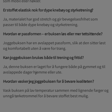
som mobil eller nøkler.
Er stoffet elastisk nok for dype knebøy og styrketrening?
Ja, materialet har god stretch og gir bevegelsesfrihet som
passer til både dype knebøy og styrketrening.
Hvordan er passformen – er buksen løs eller mer tettsittende?
Joggebuksen har en avslappet passform, slik at den sitter løst
og komfortabelt uten å være for trang.
Kan joggebuksen brukes både til trening og fritid?
Ja, denne buksen er laget for å fungere både på gymmet og til
avslappede dager hjemme eller ute.
Hvordan vasker jeg joggebuksen for å bevare kvaliteten?
Vask buksen på lav temperatur sammen med lignende farger og
unngå tørketrommel for å bevare stoffet best mulig.