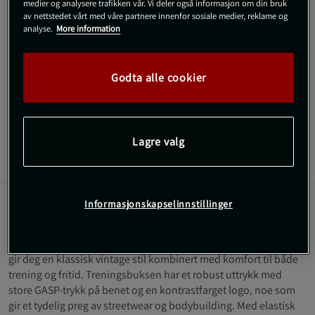
medier og analysere trafikken vår. Vi deler også informasjon om din bruk
SKU #220875999R | EAN
7332576108006
av nettstedet vårt med våre partnere innenfor sosiale medier, reklame og
Vintage Sweatpants fra GASP kombinerer mykt
analyse.
More information
bomullsmateriale med en avslappet passform og store logo-
detaljer for en autentisk vintage-stil. Med elastisk midje,
snøring og praktiske lommer får du komfort og bevegelsesfrihet
Godta alle cookier
både til trening og fritid.
Les mer
Lagre valg
Informasjon
Anmeldelser
(1)
Informasjonskapselinnstillinger
Beskrivelse
Vintage Sweatpants fra GASP er en joggebukse med logo som
gir deg en klassisk vintage stil kombinert med komfort til både
trening og fritid. Treningsbuksen har et robust uttrykk med
store GASP-trykk på benet og en kontrastfarget logo, noe som
gir et tydelig preg av streetwear og bodybuilding. Med elastisk