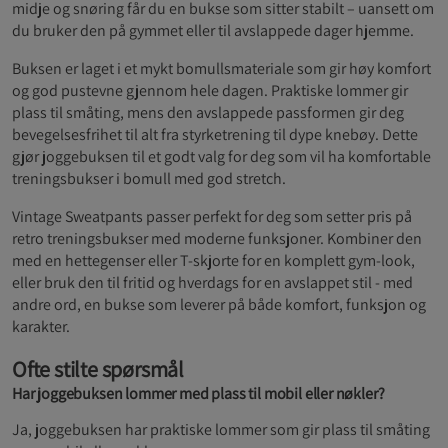
midje og snøring får du en bukse som sitter stabilt – uansett om
du bruker den på gymmet eller til avslappede dager hjemme.
Buksen er laget i et mykt bomullsmateriale som gir høy komfort
og god pustevne gjennom hele dagen. Praktiske lommer gir
plass til småting, mens den avslappede passformen gir deg
bevegelsesfrihet til alt fra styrketrening til dype knebøy. Dette
gjør joggebuksen til et godt valg for deg som vil ha komfortable
treningsbukser i bomull med god stretch.
Vintage Sweatpants passer perfekt for deg som setter pris på
retro treningsbukser med moderne funksjoner. Kombiner den
med en hettegenser eller T-skjorte for en komplett gym-look,
eller bruk den til fritid og hverdags for en avslappet stil - med
andre ord, en bukse som leverer på både komfort, funksjon og
karakter.
Ofte stilte spørsmål
Har joggebuksen lommer med plass til mobil eller nøkler?
Ja, joggebuksen har praktiske lommer som gir plass til småting