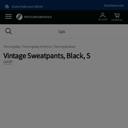
Hopp til hovedinnholdet
Kundeservice
Gratis frakt over 800 kr
Min profil
Handlekorg
Treningstøy /
Treningstøy til Herre /
Treningsbukser
Vintage Sweatpants, Black, S
GASP