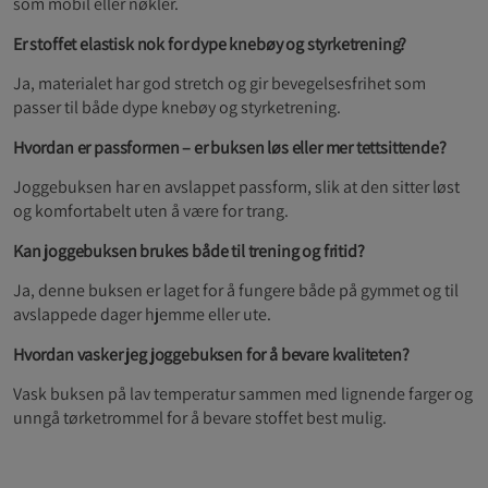
som mobil eller nøkler.
Er stoffet elastisk nok for dype knebøy og styrketrening?
Ja, materialet har god stretch og gir bevegelsesfrihet som
passer til både dype knebøy og styrketrening.
Hvordan er passformen – er buksen løs eller mer tettsittende?
Joggebuksen har en avslappet passform, slik at den sitter løst
og komfortabelt uten å være for trang.
Kan joggebuksen brukes både til trening og fritid?
Ja, denne buksen er laget for å fungere både på gymmet og til
avslappede dager hjemme eller ute.
Hvordan vasker jeg joggebuksen for å bevare kvaliteten?
Vask buksen på lav temperatur sammen med lignende farger og
unngå tørketrommel for å bevare stoffet best mulig.