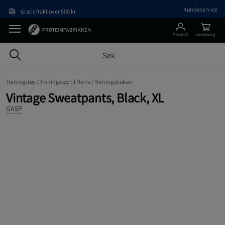
Hopp til hovedinnholdet
Kundeservice
Gratis frakt over 800 kr
Min profil
Handlekorg
Treningstøy /
Treningstøy til Herre /
Treningsbukser
Vintage Sweatpants, Black, XL
GASP