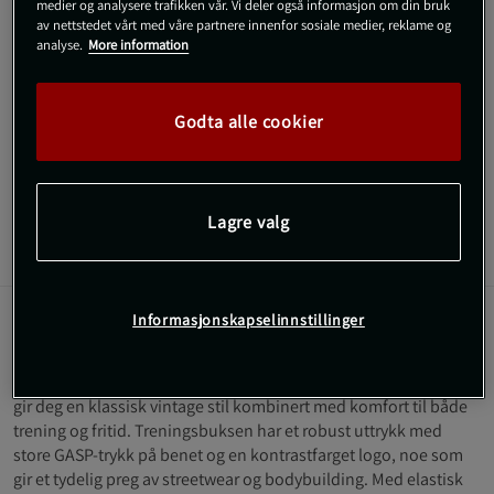
medier og analysere trafikken vår. Vi deler også informasjon om din bruk
SKU #220875999R | EAN
7332576108037
av nettstedet vårt med våre partnere innenfor sosiale medier, reklame og
Vintage Sweatpants fra GASP kombinerer mykt
analyse.
More information
bomullsmateriale med en avslappet passform og store logo-
detaljer for en autentisk vintage-stil. Med elastisk midje,
snøring og praktiske lommer får du komfort og bevegelsesfrihet
Godta alle cookier
både til trening og fritid.
Les mer
Lagre valg
Informasjon
Anmeldelser
(1)
Informasjonskapselinnstillinger
Beskrivelse
Vintage Sweatpants fra GASP er en joggebukse med logo som
gir deg en klassisk vintage stil kombinert med komfort til både
trening og fritid. Treningsbuksen har et robust uttrykk med
store GASP-trykk på benet og en kontrastfarget logo, noe som
gir et tydelig preg av streetwear og bodybuilding. Med elastisk