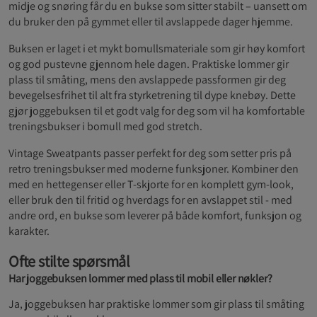
midje og snøring får du en bukse som sitter stabilt – uansett om
du bruker den på gymmet eller til avslappede dager hjemme.
Buksen er laget i et mykt bomullsmateriale som gir høy komfort
og god pustevne gjennom hele dagen. Praktiske lommer gir
plass til småting, mens den avslappede passformen gir deg
bevegelsesfrihet til alt fra styrketrening til dype knebøy. Dette
gjør joggebuksen til et godt valg for deg som vil ha komfortable
treningsbukser i bomull med god stretch.
Vintage Sweatpants passer perfekt for deg som setter pris på
retro treningsbukser med moderne funksjoner. Kombiner den
med en hettegenser eller T-skjorte for en komplett gym-look,
eller bruk den til fritid og hverdags for en avslappet stil - med
andre ord, en bukse som leverer på både komfort, funksjon og
karakter.
Ofte stilte spørsmål
Har joggebuksen lommer med plass til mobil eller nøkler?
Ja, joggebuksen har praktiske lommer som gir plass til småting