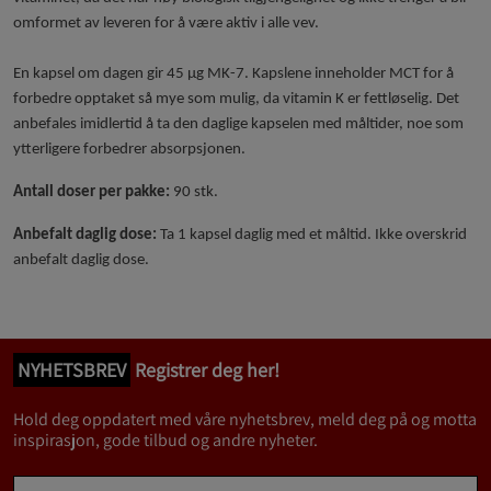
omformet av leveren for å være aktiv i alle vev.
En kapsel om dagen gir 45 μg MK-7. Kapslene inneholder MCT for å
forbedre opptaket så mye som mulig, da vitamin K er fettløselig. Det
anbefales imidlertid å ta den daglige kapselen med måltider, noe som
ytterligere forbedrer absorpsjonen.
Antall doser per pakke:
90 stk.
Anbefalt daglig dose:
Ta 1 kapsel daglig med et måltid. Ikke overskrid
anbefalt daglig dose.
NYHETSBREV
Registrer deg her!
Hold deg oppdatert med våre nyhetsbrev, meld deg på og motta
inspirasjon, gode tilbud og andre nyheter.