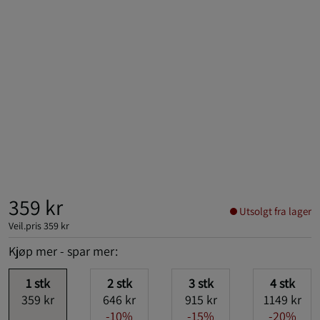
359 kr
Utsolgt fra lager
Veil.pris
359 kr
Kjøp mer - spar mer:
1
stk
2
stk
3
stk
4
stk
359 kr
646 kr
915 kr
1149 kr
-10%
-15%
-20%