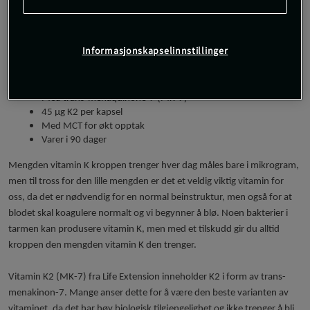
K-vitamin er viktig for skjelettet, men også for at blodet skal levre seg
normalt hvis vi blør. Med vitamin K2 fra Life Extension får du 45 μg K2 i
Informasjonskapselinnstillinger
form av transmenakinon-7, som har svært høy biologisk
tilgjengelighet. En pakke varer i hele 90 dager.
Med trans-menaquinone-7 (MK-7)
45 μg K2 per kapsel
Med MCT for økt opptak
Varer i 90 dager
Mengden vitamin K kroppen trenger hver dag måles bare i mikrogram,
men til tross for den lille mengden er det et veldig viktig vitamin for
oss, da det er nødvendig for en normal beinstruktur, men også for at
blodet skal koagulere normalt og vi begynner å blø. Noen bakterier i
tarmen kan produsere vitamin K, men med et tilskudd gir du alltid
kroppen den mengden vitamin K den trenger.
Vitamin K2 (MK-7) fra Life Extension inneholder K2 i form av trans-
menakinon-7. Mange anser dette for å være den beste varianten av
vitaminet, da det har høy biologisk tilgjengelighet og ikke trenger å bli