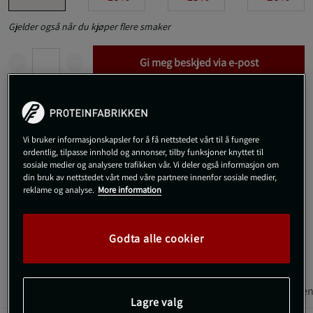
Gjelder også når du kjøper flere smaker
Gi meg beskjed via e-post
Dette produktet er dessverre ikke i lager. Få beskjed når det
!
kommer på lager igen.
Vi bruker informasjonskapsler for å få nettstedet vårt til å fungere
ordentlig, tilpasse innhold og annonser, tilby funksjoner knyttet til
SKU #9988-12006
| EAN
8719327044797
sosiale medier og analysere trafikken vår. Vi deler også informasjon om
din bruk av nettstedet vårt med våre partnere innenfor sosiale medier,
Vitamin K2 (MK-7) er et kosttilskudd fra Life Extension med 45 μg
reklame og analyse.
More information
vitamin K2 per kapsel i form av transmenakinon-7. I en base av olje for
forbedret absorpsjon.
Godta alle cookier
Les mer
Informasjon
Anmeldelser
Næringsinformasjon & ingredien
Lagre valg