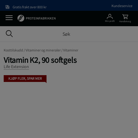
Hopp til hovedinnholdet
Kundeservice
Gratis frakt over 800 kr
Min profil
Handlekorg
Kosttilskudd /
Vitaminer og mineraler /
Vitaminer
Vitamin K2, 90 softgels
Life Extension
KJØP FLER, SPAR MER