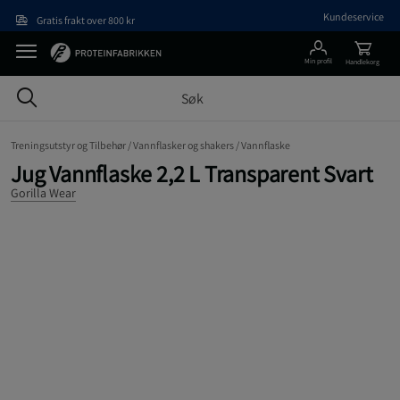
Hopp til hovedinnholdet
Kundeservice
Gratis frakt over 800 kr
Min profil
Handlekorg
Treningsutstyr og Tilbehør /
Vannflasker og shakers /
Vannflaske
Jug Vannflaske 2,2 L Transparent Svart
Gorilla Wear