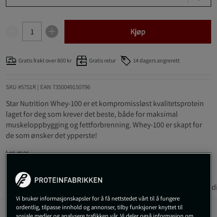
Kjøp
Gratis frakt over 800 kr
Gratis retur
14 dagers angrerett
SKU #5751R | EAN
7350049150796
Star Nutrition Whey-100 er et kompromissløst kvalitetsprotein
laget for deg som krever det beste, både for maksimal
muskeloppbygging og fettforbrenning. Whey-100 er skapt for
de som ønsker det ypperste!
Les mer
Informasjon
Anmeldelser
Næringsinformasjon & ingred
(1)
Vi bruker informasjonskapsler for å få nettstedet vårt til å fungere
ordentlig, tilpasse innhold og annonser, tilby funksjoner knyttet til
sosiale medier og analysere trafikken vår. Vi deler også informasjon om