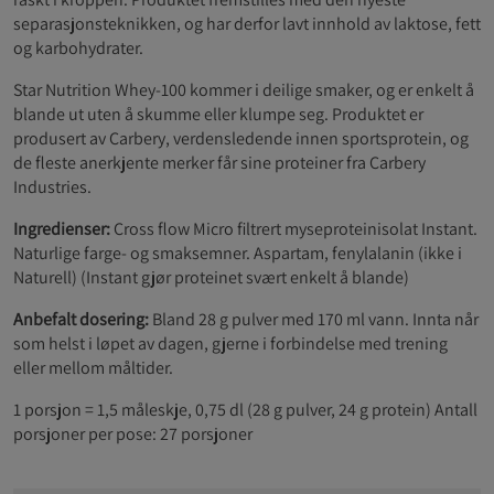
separasjonsteknikken, og har derfor lavt innhold av laktose, fett
og karbohydrater.
Star Nutrition Whey-100 kommer i deilige smaker, og er enkelt å
blande ut uten å skumme eller klumpe seg. Produktet er
produsert av Carbery, verdensledende innen sportsprotein, og
de fleste anerkjente merker får sine proteiner fra Carbery
Industries.
Ingredienser:
Cross flow Micro filtrert myseproteinisolat Instant.
Naturlige farge- og smaksemner. Aspartam, fenylalanin (ikke i
Naturell) (Instant gjør proteinet svært enkelt å blande)
Anbefalt dosering:
Bland 28 g pulver med 170 ml vann. Innta når
som helst i løpet av dagen, gjerne i forbindelse med trening
eller mellom måltider.
1 porsjon = 1,5 måleskje, 0,75 dl (28 g pulver, 24 g protein) Antall
porsjoner per pose: 27 porsjoner