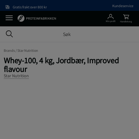
Hopp til hovedinnholdet
Kundeservice
Gratis frakt over 800 kr
Min profil
Handlekorg
Brands /
Star Nutrition
Whey-100, 4 kg, Jordbær, Improved
flavour
Star Nutrition