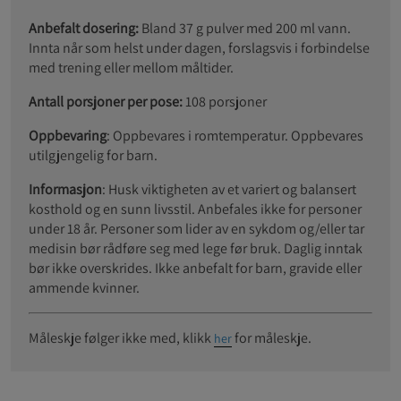
Anbefalt dosering:
Bland 37 g pulver med 200 ml vann.
Innta når som helst under dagen, forslagsvis i forbindelse
med trening eller mellom måltider.
Antall porsjoner per pose:
108 porsjoner
Oppbevaring
: Oppbevares i romtemperatur. Oppbevares
utilgjengelig for barn.
Informasjon
: Husk viktigheten av et variert og balansert
kosthold og en sunn livsstil. Anbefales ikke for personer
under 18 år. Personer som lider av en sykdom og/eller tar
medisin bør rådføre seg med lege før bruk. Daglig inntak
bør ikke overskrides. Ikke anbefalt for barn, gravide eller
ammende kvinner.
Måleskje følger ikke med, klikk
for måleskje.
her