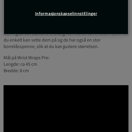
Selges i par
Wrist Wraps Pro fra Gorilla Wear er et par kraftige og slitesterke
Informasjonskapselinnstillinger
håndleddstøtter. Den høye elastisiteten gir bra støtte til
håndleddene dine, og de er ideelle for bruk under tøffe
treningsøkter. Støttene er designet med en tommelløkke, slik at
du enkelt kan sette dem på og de har også en stor
borrelåsspenne, slik at du kan justere størrelsen.
Mål på Wrist Wraps Pro:
Lengde: ca 45 cm
Bredde: 8 cm