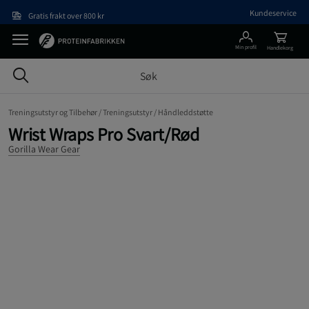
Hopp til hovedinnholdet
Kundeservice
Gratis frakt over 800 kr
Min profil
Handlekorg
Treningsutstyr og Tilbehør /
Treningsutstyr /
Håndleddstøtte
Wrist Wraps Pro Svart/Rød
Gorilla Wear Gear