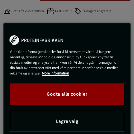
Gratis frakt over 800 kr
Gratis retur
14 dagers angrerett
SKU #9910690000
| EAN
8718657046273
Robuste Wrist Wraps Pro fra Gorilla Wear er håndleddstøtten som
gir veldig god støtte under treningen.
Les mer
Vi bruker informasjonskapsler for å få nettstedet vårt til å fungere
ordentlig, tilpasse innhold og annonser, tilby funksjoner knyttet til
sosiale medier og analysere trafikken vår. Vi deler også informasjon om
din bruk av nettstedet vårt med våre partnere innenfor sosiale medier,
Informasjon
Anmeldelser
reklame og analyse.
More information
Robuste Wrist Wraps Pro fra Gorilla Wear er
Godta alle cookier
håndleddstøtten som gir veldig god støtte
under treningen.
Høy elastisitet som gir god støtte
Lagre valg
Utstyrt med en løkke for tommelen
Produsert i slitesterkt materiale