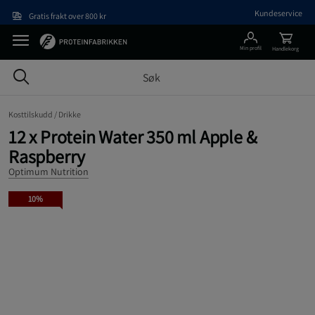
Hopp til hovedinnholdet
Kundeservice
Gratis frakt over 800 kr
Min profil
Handlekorg
Kosttilskudd /
Drikke
12 x Protein Water 350 ml Apple &
Raspberry
Optimum Nutrition
10%