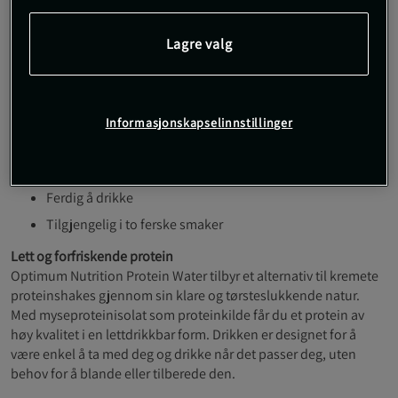
flaske inneholder 16 g myseproteinisolat og er fri for sukker og
fett. Drikken er smaksatt med naturlige aromaer og finnes i
Lagre valg
smakene tropisk frukt og eple og bringebær. Det passer like
godt etter trening som på dagtid, når du ønsker å fylle på
protein i en praktisk form. Best servert godt avkjølt.
16 g protein per flaske
Informasjonskapselinnstillinger
Sukkerfri og fettfri
Med myseproteinisolat
Ferdig å drikke
Tilgjengelig i to ferske smaker
Lett og forfriskende protein
Optimum Nutrition Protein
Water tilbyr et alternativ til kremete
proteinshakes gjennom sin klare og tørsteslukkende natur.
Med myseproteinisolat som proteinkilde får du et protein av
høy kvalitet i en lettdrikkbar form. Drikken er designet for å
være enkel å ta med deg og drikke når det passer deg, uten
behov for å blande eller tilberede den.