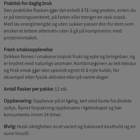
Praktisk for daglig bruk
Den praktiske flasken gjør det enkelt å få i seg protein, enten du
er på treningssenteret, på farten eller trenger en rask snack.
Med lav energimengde og uten sukker passer den for dem som
ønsker et lettere alternativ uten å gå på kompromiss med
proteininntaket.
Fresh smaksopplevelse
Drikken
finnes i smakene tropisk frukt og eple og bringebær, og
er krydret med naturlige aromaer. Kombinasjonen av lett tekstur
og frisk smak gjør den spesielt egnet til å nyte kulde, for
eksempel etter fysisk aktivitet eller på varme dager.
Antall flasker per pakke:
12 stk.
Oppbevaring:
Oppbevar
på et kjølig, tørt sted borte fra direkte
sollys. Åpnet forpakning oppbevares i kjøleskapet og bør
konsumeres innen 24 timer.
Øvrig:
Husk viktigheten av et variert og balansert kosthold og en
sunn livsstil.