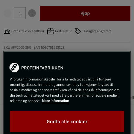
Kjøp
Gratis frakt over 800 kr
Gratis retur
14 dagers angrerett
SKU #FP2000-35R | EAN
5060751998327
Optimum Nutrition Protein Water er en forfriskende proteindrikk
med 16 g myseproteinisolat per 350 ml flaske. Tilgjengelig i to friske
varianter.
Les mer
Vi bruker informasjonskapsler for å få nettstedet vårt til å fungere
ordentlig, tilpasse innhold og annonser, tilby funksjoner knyttet til
sosiale medier og analysere trafikken vår. Vi deler også informasjon om
din bruk av nettstedet vårt med våre partnere innenfor sosiale medier,
Informasjon
Anmeldelser
Næringsinformasjon & ingredien
reklame og analyse.
More information
Optimum Nutrition Protein Water er et ferdigblandet
Godta alle cookier
proteinvann laget for dem som ønsker et lett og
tørsteslukkende alternativ til tradisjonelle proteinshakes. Hver