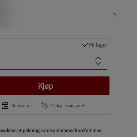
På lager
Kjøp
Gratis retur
14 dagers angrerett
5
bbesokker i 3-pakning som kombinerer komfort med