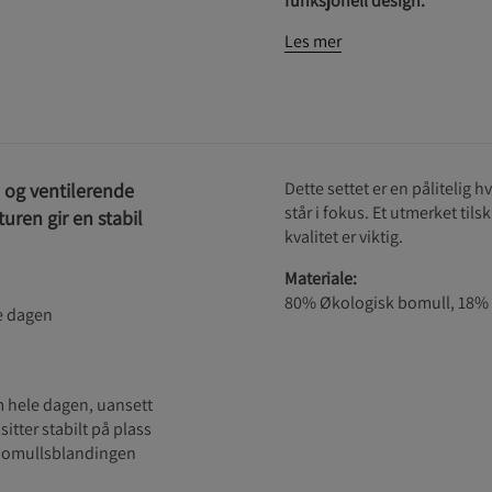
funksjonell design.
Les mer
Dette settet er en pålitelig
e og ventilerende
står i fokus. Et utmerket til
uren gir en stabil
kvalitet er viktig.
Materiale:
80% Økologisk bomull, 18% 
le dagen
m hele dagen, uansett
itter stabilt på plass
 bomullsblandingen