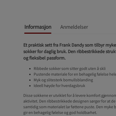
Informasjon
Anmeldelser
Et praktisk sett fra Frank Dandy som tilbyr myk
sokker for daglig bruk. Den ribbestrikkede strukt
og fleksibel passform.
Ribbede sokker som sitter godt uten å skli
Pustende materiale for en behagelig følelse he
Myk og slitesterk bomullsblanding
Ideell høyde for hverdagsbruk
Disse sokkene er utviklet for å levere komfort gjenno
aktivitet. Den ribbestrikkede designen sørger for at de s
samtidig som materialet lar føttene puste. Den myke
gir en behagelig følelse og god holdbarhet.