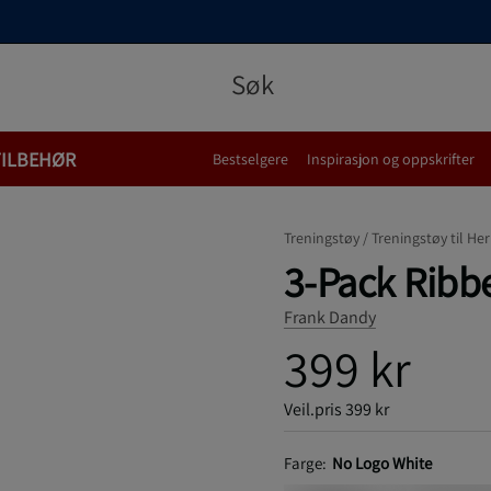
TILBEHØR
Bestselgere
Inspirasjon og oppskrifter
Treningstøy /
Treningstøy til Her
3-Pack Ribb
Frank Dandy
399 kr
Veil.pris
399 kr
Farge:
No Logo White