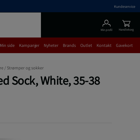
Kundeservice
Handlekorg
Min profil
Min side
Kampanjer
Nyheter
Brands
Outlet
Kontakt
Gavekort
re /
Strømper og sokker
ed Sock, White, 35-38