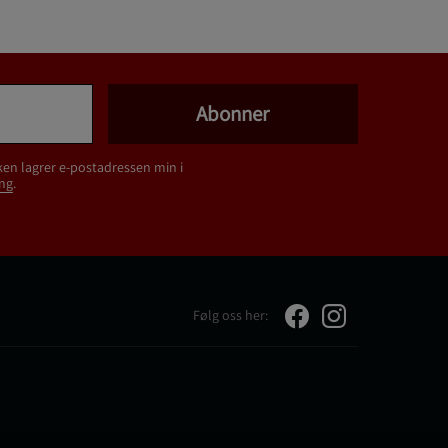
Abonner
ken lagrer e-postadressen min i
ng
.
Følg oss her: