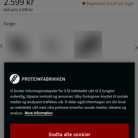
2.599 kr
Begrenset antall på lager
Veil.pris
2.599 kr
Farge:
38
Vi bruker informasjonskapsler for å få nettstedet vårt til å fungere
ordentlig, tilpasse innhold og annonser, tilby funksjoner knyttet til sosiale
Kjøp
medier og analysere trafikken vår. Vi deler også informasjon om din bruk
av nettstedet vårt med våre partnere innenfor sosiale medier, reklame og
analyse.
More information
Gratis frakt over 800 kr
Gratis retur
14 dagers angrerett
Godta alle cookier
SKU #JP6206R | EAN
4068811915834