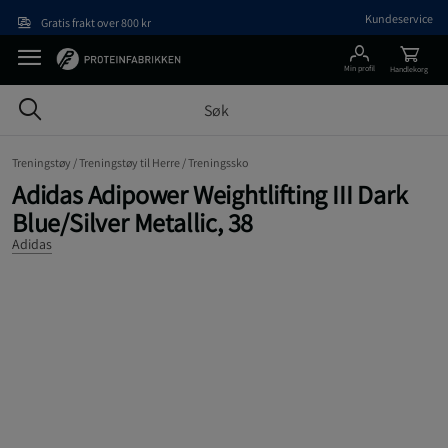
Hopp til hovedinnholdet
Kundeservice
Gratis frakt over 800 kr
Min profil
Handlekorg
Treningstøy /
Treningstøy til Herre /
Treningssko
Adidas Adipower Weightlifting III Dark
Blue/Silver Metallic, 38
Adidas