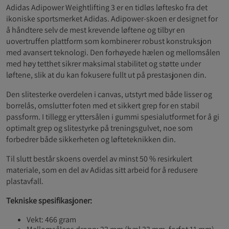
Adidas Adipower Weightlifting 3 er en tidløs løftesko fra det
ikoniske sportsmerket Adidas. Adipower-skoen er designet for
å håndtere selv de mest krevende løftene og tilbyr en
uovertruffen plattform som kombinerer robust konstruksjon
med avansert teknologi. Den forhøyede hælen og mellomsålen
med høy tetthet sikrer maksimal stabilitet og støtte under
løftene, slik at du kan fokusere fullt ut på prestasjonen din.
Den slitesterke overdelen i canvas, utstyrt med både lisser og
borrelås, omslutter foten med et sikkert grep for en stabil
passform. I tillegg er yttersålen i gummi spesialutformet for å gi
optimalt grep og slitestyrke på treningsgulvet, noe som
forbedrer både sikkerheten og løfteteknikken din.
Til slutt består skoens overdel av minst 50 % resirkulert
materiale, som en del av Adidas sitt arbeid for å redusere
plastavfall.
Tekniske spesifikasjoner:
Vekt: 466 gram