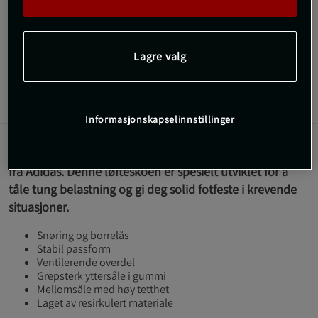
Adipower Weightlifting 3 – Den nyeste versjonen av Adidas'
løftesko er nå tilbake på treningssenteret!
Lagre valg
Les mer
Informasjon
Anmeldelser
Informasjonskapselinnstillinger
Adipower Weightlifting 3-skoen er en tidløs løftelegende
fra Adidas. Denne løfteskoen er spesielt utviklet for å
tåle tung belastning og gi deg solid fotfeste i krevende
situasjoner.
Snøring og borrelås
Stabil passform
Ventilerende overdel
Grepsterk yttersåle i gummi
Mellomsåle med høy tetthet
Laget av resirkulert materiale