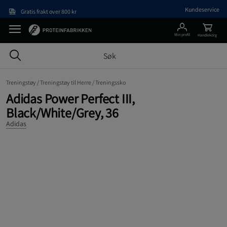
Hopp til hovedinnholdet
Kundeservice
Gratis frakt over 800 kr
Min profil
Handlekorg
Treningstøy /
Treningstøy til Herre /
Treningssko
Adidas Power Perfect III,
Black/White/Grey, 36
Adidas