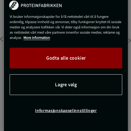
1.749 kr
Utsolgt fra lager
Vi bruker informasjonskapsler for å få nettstedet vårt til å fungere
Farge:
Black/White/Grey
ordentlig, tilpasse innhold og annonser, tilby funksjoner knyttet til sosiale
medier og analysere trafikken vår. Vi deler også informasjon om din bruk
av nettstedet vårt med våre partnere innenfor sosiale medier, reklame og
analyse.
More information
Godta alle cookier
36
Utsolgt fra lager
Lagre valg
Gi meg beskjed via e-post
Dette produktet er dessverre ikke i lager. Få beskjed når det
!
Informasjonskapselinnstillinger
kommer på lager igen.
SKU #IH8243R | EAN
4067892271587