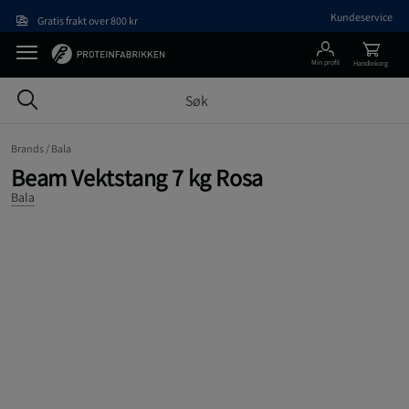
Hopp til hovedinnholdet
Kundeservice
Gratis frakt over 800 kr
Min profil
Handlekorg
Brands /
Bala
Beam Vektstang 7 kg Rosa
Bala