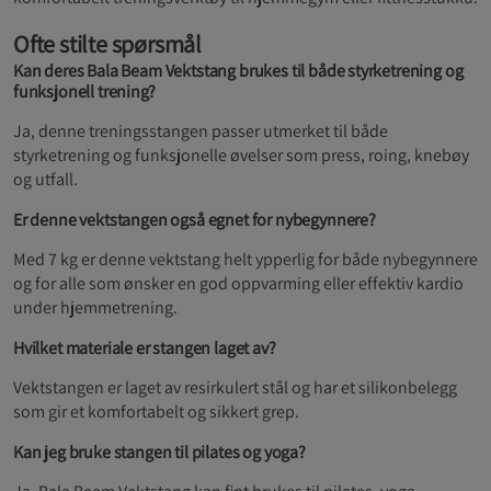
Ofte stilte spørsmål
Kan deres Bala Beam Vektstang brukes til både styrketrening og
funksjonell trening?
Ja, denne treningsstangen passer utmerket til både
styrketrening og funksjonelle øvelser som press, roing, knebøy
og utfall.
Er denne vektstangen også egnet for nybegynnere?
Med 7 kg er denne vektstang helt ypperlig for både nybegynnere
og for alle som ønsker en god oppvarming eller effektiv kardio
under hjemmetrening.
Hvilket materiale er stangen laget av?
Vektstangen er laget av resirkulert stål og har et silikonbelegg
som gir et komfortabelt og sikkert grep.
Kan jeg bruke stangen til pilates og yoga?