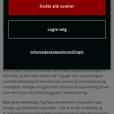
Med en vekt på 7 kg og en lengde på 91 cm – får du her en solid
og brukervennlig vektstang til efektiv trening i eget hjem –
Godta alle cookier
uansett om du er nybegynner eller ønsker mer variasjon i
treningsøktene dine.
Treningsstangen er laget av miljøvennlig stål og har et mykt
Lagre valg
silikonbelegg som gir komfortgrep og ekstra trygghet under
øvelsene. Dette gjør Bala Beam sin vektstang her til et meget
godt valg for funksjonell trening, pilates, yoga, gruppetrening
eller hjemmegym.
Informasjonskapselinnstillinger
Vi kan også nevne at denne treningsstangen passer perfekt til
helkroppsøvelser som press, roing, bicepscurl, knebøy og utfall.
Den er uten vekter, så du kan selv enkelt tilpasse treningen til
ditt nivå, og den lette vekten på 7 kg gjør den spesielt egnet
som lett vektstang for kvinner som ønsker å trene balanse og
smidighet. Stangen er også midt i blinken til oppvarming så vel
som trening av skadeforebyggelse / rehabilitering.
Bala Beam Vektstang 7 kg Rosa kombinerer innovativt rosa
design og slitesterke materialer – slik at du får et allsidig og
komfortabelt treningsverktøy til hjemmegym eller fittnesstukku.