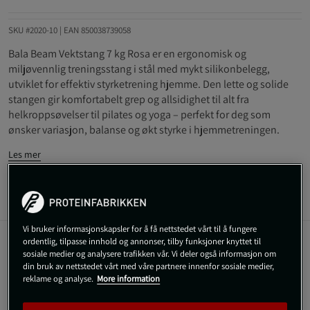
SKU #2020-10
| EAN
850038739058
Bala Beam Vektstang 7 kg Rosa er en ergonomisk og
miljøvennlig treningsstang i stål med mykt silikonbelegg,
utviklet for effektiv styrketrening hjemme. Den lette og solide
stangen gir komfortabelt grep og allsidighet til alt fra
helkroppsøvelser til pilates og yoga – perfekt for deg som
ønsker variasjon, balanse og økt styrke i hjemmetreningen.
Les mer
Informasjon
Anmeldelser
Vi bruker informasjonskapsler for å få nettstedet vårt til å fungere
ordentlig, tilpasse innhold og annonser, tilby funksjoner knyttet til
Beskrivelse
sosiale medier og analysere trafikken vår. Vi deler også informasjon om
din bruk av nettstedet vårt med våre partnere innenfor sosiale medier,
reklame og analyse.
More information
Bala Beam Vektstang 7 kg Rosa er en ergonomisk treningsstang
som gir deg mange muligheter for styrketrening til hjemmebruk.