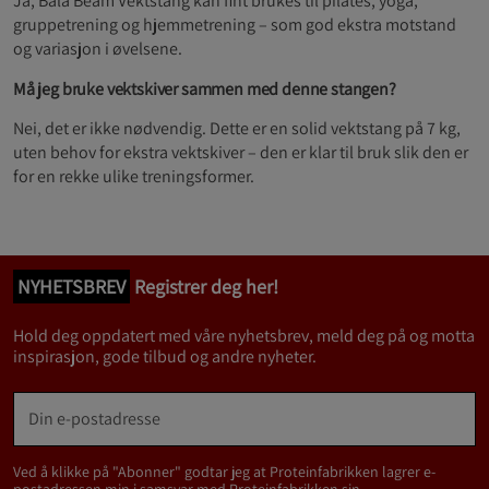
Ja, Bala Beam Vektstang kan fint brukes til pilates, yoga,
gruppetrening og hjemmetrening – som god ekstra motstand
og variasjon i øvelsene.
Må jeg bruke vektskiver sammen med denne stangen?
Nei, det er ikke nødvendig. Dette er en solid vektstang på 7 kg,
uten behov for ekstra vektskiver – den er klar til bruk slik den er
for en rekke ulike treningsformer.
NYHETSBREV
Registrer deg her!
Hold deg oppdatert med våre nyhetsbrev, meld deg på og motta
inspirasjon, gode tilbud og andre nyheter.
Ved å klikke på "Abonner" godtar jeg at Proteinfabrikken lagrer e-
postadressen min i samsvar med Proteinfabrikken sin