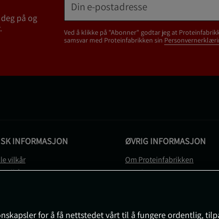
 deg på og
.
Ved å klikke på "Abonner" godtar jeg at Proteinfabrik
samsvar med Proteinfabrikken sin
Personvernerklæri
ISK INFORMASJON
ØVRIG INFORMASJON
le vilkår
Om Proteinfabrikken
gsvilkår
Gavekort
vernerklæring
Sitemap
gsvilkår
svilkår
nskapsler for å få nettstedet vårt til å fungere ordentlig, til