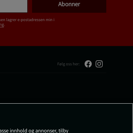
Abonner
ken lagrer e-postadressen min i
ng
.
Følg oss her:
passe innhold og annonser, tilby