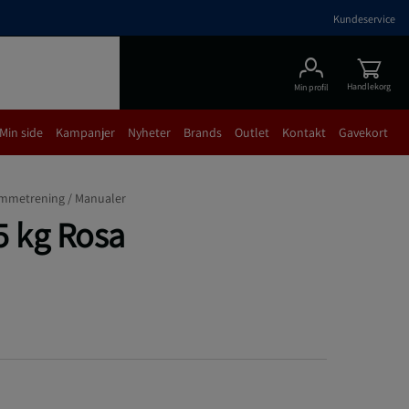
Kundeservice
Handlekorg
Min profil
Min side
Kampanjer
Nyheter
Brands
Outlet
Kontakt
Gavekort
mmetrening /
Manualer
5 kg Rosa