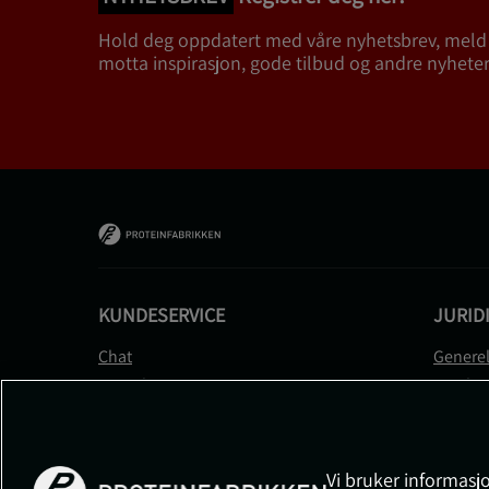
Hold deg oppdatert med våre nyhetsbrev, meld
motta inspirasjon, gode tilbud og andre nyheter
KUNDESERVICE
JURID
Chat
Generel
Kontakt
Betalin
Kontroller bestillingen
Person
Angre kjøp
Leverin
Reklamere
Medlem
Vi bruker informasjo