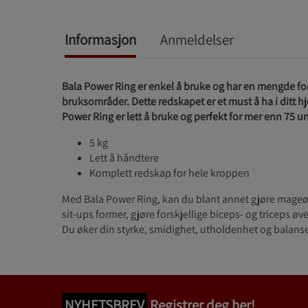
Informasjon
Anmeldelser
Bala Power Ring er enkel å bruke og har en mengde for
bruksområder. Dette redskapet er et must å ha i ditt
Power Ring er lett å bruke og perfekt for mer enn 75 u
5 kg
Lett å håndtere
Komplett redskap for hele kroppen
Med Bala Power Ring, kan du blant annet gjøre mageøve
sit-ups former, gjøre forskjellige biceps- og triceps ø
Du øker din styrke, smidighet, utholdenhet og balans
NYHETSBREV
Registrer deg her!