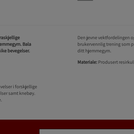
askjellige
Den jevne vektfordelingen o
 hjemmegym. Bala
brukervennlig trening som pa
nike bevegelser.
ditt hjemmegym.
Materiale:
Produsert resirkule
lser i forskjellige
velser samt knebøy.
e.