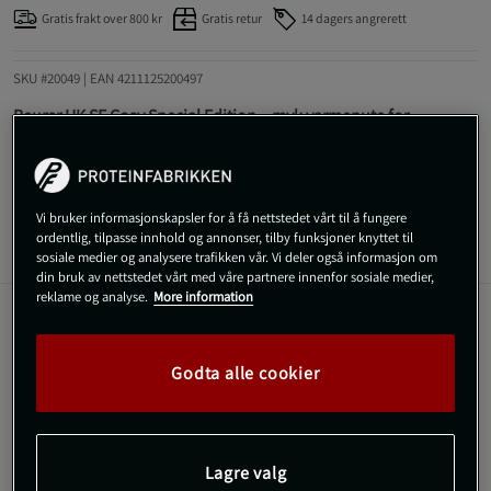
Gratis frakt over 800 kr
Gratis retur
14 dagers angrerett
SKU #20049
| EAN
4211125200497
Beurer HK SE Cosy Special Edition – myk varmepute for
behagelig varmeterapi.
Les mer
Vi bruker informasjonskapsler for å få nettstedet vårt til å fungere
ordentlig, tilpasse innhold og annonser, tilby funksjoner knyttet til
Informasjon
Anmeldelser
sosiale medier og analysere trafikken vår. Vi deler også informasjon om
din bruk av nettstedet vårt med våre partnere innenfor sosiale medier,
reklame og analyse.
More information
HK SE er en komfortabel og hudvennlig varmepute i
pustende fleece, perfekt for å lindre muskelsmerter,
Godta alle cookier
menssmerter og stivhet. Den gir rask og jevn varme med
tre justerbare nivåer og automatisk
sikkerhetsavstengning.
Lagre valg
Rask oppvarming for umiddelbar varme.