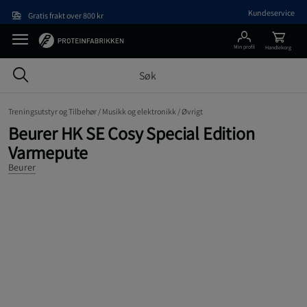
Hopp til hovedinnholdet
Kundeservice
Gratis frakt over 800 kr
Min profil
Handlekorg
Treningsutstyr og Tilbehør /
Musikk og elektronikk /
Øvrigt
Beurer HK SE Cosy Special Edition
Varmepute
Beurer