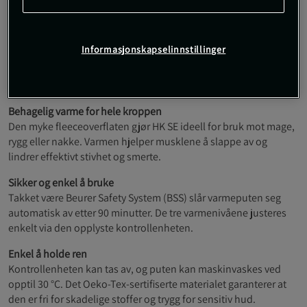
3 opplyste varmenivåer med elektronisk
temperaturkontroll.
Automatisk avstengning etter 90 minutter (BSS).
Avtakbar kontrollenhet for enkel rengjøring.
Informasjonskapselinnstillinger
Maskinvaskbar opptil 30 °C.
Oeko-Tex-sertifisert for hudvennlig trygghet.
Kompakt og lett design – perfekt til daglig bruk.
Behagelig varme for hele kroppen
Den myke fleeceoverflaten gjør HK SE ideell for bruk mot mage,
rygg eller nakke. Varmen hjelper musklene å slappe av og
lindrer effektivt stivhet og smerte.
Sikker og enkel å bruke
Takket være Beurer Safety System (BSS) slår varmeputen seg
automatisk av etter 90 minutter. De tre varmenivåene justeres
enkelt via den opplyste kontrollenheten.
Enkel å holde ren
Kontrollenheten kan tas av, og puten kan maskinvaskes ved
opptil 30 °C. Det Oeko-Tex-sertifiserte materialet garanterer at
den er fri for skadelige stoffer og trygg for sensitiv hud.