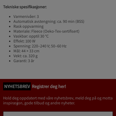
Tekniske spesifikasjoner:
Varmenivåer: 3
Automatisk avstengning: ca. 90 min (BSS)
Rask oppvarming
Materiale: Fleece (Oeko-Tex-sertifisert)
Vaskbar: opptil 30 °C
Effekt: 100 W
Spenning: 220–240 V; 50–60 Hz
Mål: 44 × 33 cm
Vekt: ca. 320 g
Garanti: 3 år
NYHETSBREV
Registrer deg her!
Hold deg oppdatert med våre nyhetsbrev, meld deg på og motta
inspirasjon, gode tilbud og andre nyheter.