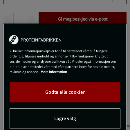
Gi meg beskjed via e-post
Dette produktet er dessverre ikke i lager. Få beskjed når det
!
kommer på lager igen.
Vi bruker informasjonskapsler for å få nettstedet vårt til å fungere
ordentlig, tilpasse innhold og annonser, tilby funksjoner knyttet til
SKU #30005R | EAN
7350132941546
sosiale medier og analysere trafikken vår. Vi deler også informasjon om
din bruk av nettstedet vårt med våre partnere innenfor sosiale medier,
Big 100 Protein Bar er en smaksvinnende proteinbar med hele
reklame og analyse.
More information
30 gram protein og masse energi. Den har blitt en salgsvinner!
Med en Big 100 Protein Bar i bagen har du gjort det enkelt å
stille sulten, om det er etter trening eller som et mellommåltid
Godta alle cookier
på jobben.
Les mer
Lagre valg
Informasjon
Anmeldelser
Næringsinformasjon & ingre
(12)