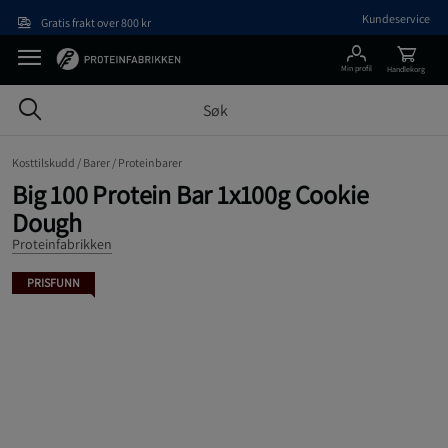
Hopp til hovedinnholdet
Kundeservice
Gratis frakt over 800 kr
Min profil
Handlekorg
Kosttilskudd /
Barer /
Proteinbarer
Big 100 Protein Bar 1x100g Cookie
Dough
Proteinfabrikken
PRISFUNN