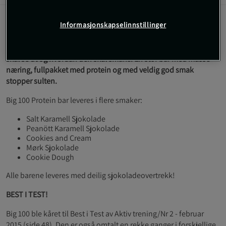
Big 100 Protein Bar er smekkfull av god smak med hele 30 gram
Informasjonskapselinnstillinger
protein og masse energi. En bestselger! Med Big 100 Protein Bar
satte Proteinfabrikken standarden for hvordan en proteinbar
skal se ut og hvordan den skal smake. En stor bar med masse
næring, fullpakket med protein og med veldig god smak
stopper sulten.
Big 100 Protein bar leveres i flere smaker:
Salt Karamell Sjokolade
Peanött Karamell Sjokolade
Cookies and Cream
Mørk Sjokolade
Cookie Dough
Alle barene leveres med deilig sjokoladeovertrekk!
BEST I TEST!
Big 100 ble kåret til Best i Test av Aktiv trening/Nr 2 - februar
2015 (side 48). Den er også omtalt en rekke ganger i forskjellige