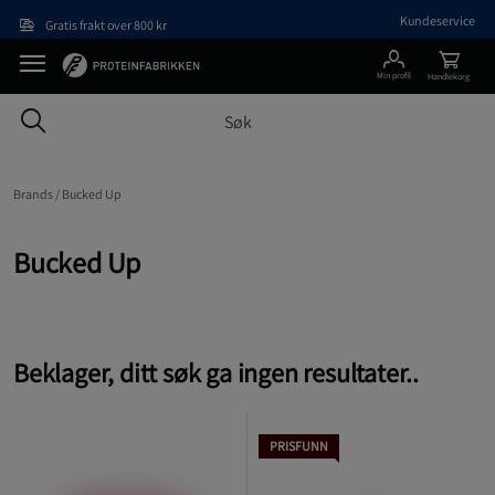
Hopp til hovedinnholdet
Kundeservice
Gratis frakt over 800 kr
Min profil
Handlekorg
Brands /
Bucked Up
Bucked Up
Beklager, ditt søk ga ingen resultater..
PRISFUNN