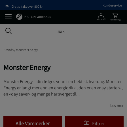
Hopp til hovedinnholdet
Kundeservice
Gratis frakt over 800 kr
Min profil
Handlekorg
Brands /
Monster Energy
Monster Energy
Monster Energy – din følges venn i en hektisk hverdag. Monster
Energy er langt mer enn en energidrikk , den er en «day starter» ,
en «day saver» og mange har sverget til...
Les mer
Alle Varemerker
Filtrer