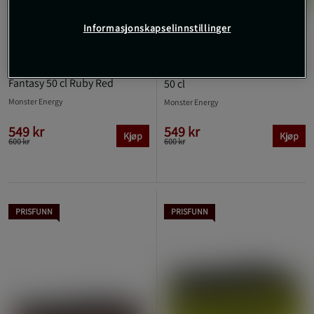
Informasjonskapselinnstillinger
6 anmeldelser
24 x Monster Energy Ultra
24 x Monster Energidrikk
Fantasy 50 cl Ruby Red
50 cl
Monster Energy
Monster Energy
549 kr
549 kr
Kjøp
Kjøp
600 kr
600 kr
PRISFUNN
PRISFUNN