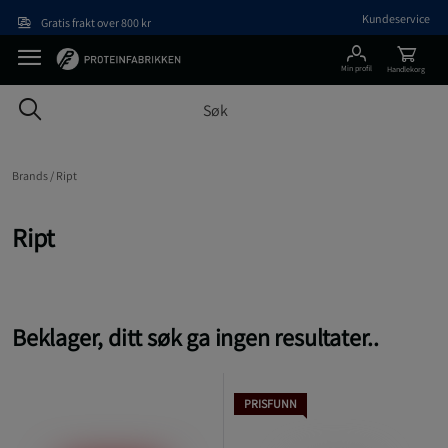
Hopp til hovedinnholdet
Kundeservice
Gratis frakt over 800 kr
Min profil
Handlekorg
Brands /
Ript
Ript
Beklager, ditt søk ga ingen resultater..
PRISFUNN