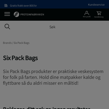
Hopp til hovedinnholdet
Kundeservice
Gratis frakt over 800 kr
Min profil
Handlekorg
Brands /
Six Pack Bags
Six Pack Bags
Six Pack Bags produkter er praktiske veskesystem
for folk på farten. Hold dine matpakker kalde og
flyttbare så du aldri misser en måltid!