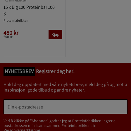
72 anmeldelser
15 x Big 100 Proteinbar 100
g
Proteinfabrikken
480 kr
Kjøp
600 kr
NYHETSBREV
Registrer deg her!
Hold deg oppdatert med våre nyhetsbrev, meld deg på og motta
inspirasjon, gode tilbud og andre nyheter.
Ved å klikke på "Abonner" godtar jeg at Proteinfabrikken lagrer e-
postadressen min i samsvar med Proteinfabrikken sin
Personvernerklæring
.