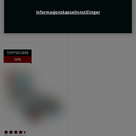
SBD Apparel
Informasjonskapselinnstillinger
3.299 kr
Kjøp
TOPPSELGERE
20%