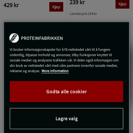
239 kr
429 kr
Kjøp
Kjøp
Laveste pris
224 kr
Vi bruker informasjonskapsler for å få nettstedet vårt til å fungere
ordentlig, tilpasse innhold og annonser, tilby funksjoner knyttet til
sosiale medier og analysere trafikken vår. Vi deler også informasjon om
din bruk av nettstedet vårt med våre partnere innenfor sosiale medier,
reklame og analyse.
More information
Godta alle cookier
+ 1 farge
5 anmeldelser
Lagre valg
SBD Original Løftebelte
13mm Powerlifting Belt