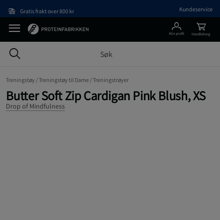
Hopp til hovedinnholdet
Kundeservice
Gratis frakt over 800 kr
Min profil
Handlekorg
Treningstøy /
Treningstøy til Dame /
Treningstrøyer
Butter Soft Zip Cardigan Pink Blush, XS
Drop of Mindfulness