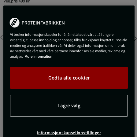
Veil.pris
499 kr
Farge:
Rosa
Vi bruker informasjonskapsler for å få nettstedet vårt til å fungere
ordentlig, tilpasse innhold og annonser, tilby funksjoner knyttet til sosiale
medier og analysere trafikken vår. Vi deler også informasjon om din bruk
av nettstedet vårt med våre partnere innenfor sosiale medier, reklame og
analyse.
More information
XS
Godta alle cookier
Kjøp
Lagre valg
Gratis frakt over 800 kr
Gratis retur
14 dagers angrerett
SKU #F075260112R | EAN
7333403043996
Informasjonskapselinnstillinger
Hold deg både komfortabel og stilig med Butter Soft Zip