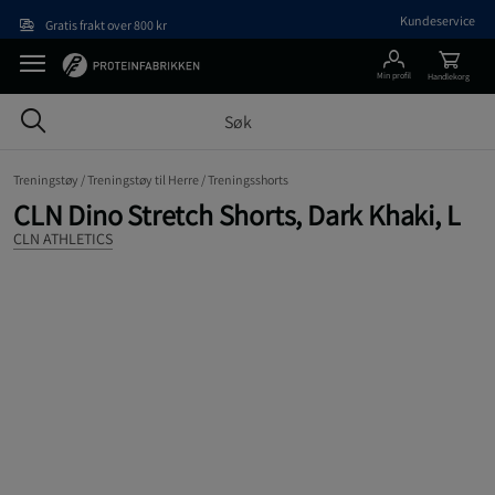
Hopp til hovedinnholdet
Kundeservice
Gratis frakt over 800 kr
Min profil
Handlekorg
Treningstøy /
Treningstøy til Herre /
Treningsshorts
CLN Dino Stretch Shorts, Dark Khaki, L
CLN ATHLETICS