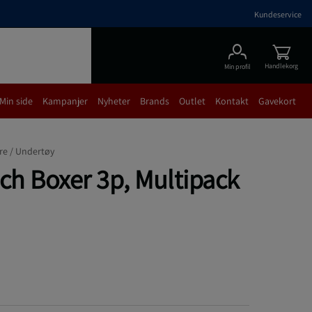
Kundeservice
Handlekorg
Min profil
Min side
Kampanjer
Nyheter
Brands
Outlet
Kontakt
Gavekort
re /
Undertøy
ch Boxer 3p, Multipack