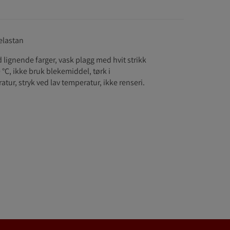
elastan
lignende farger, vask plagg med hvit strikk
 °C, ikke bruk blekemiddel, tørk i
tur, stryk ved lav temperatur, ikke renseri.