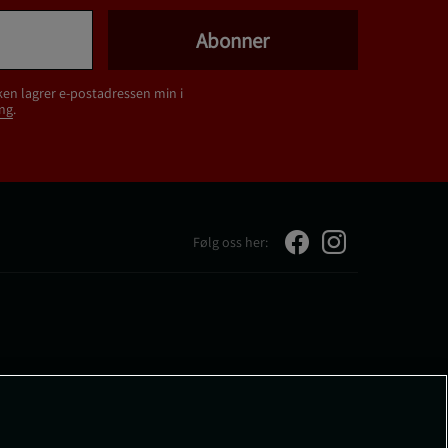
Abonner
ken lagrer e-postadressen min i
ng
.
Følg oss her: