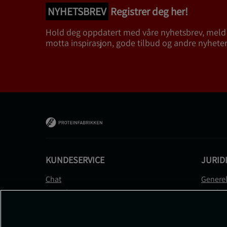
NYHETSBREV
Registrer deg her!
Hold deg oppdatert med våre nyhetsbrev, meld
motta inspirasjon, gode tilbud og andre nyheter
KUNDESERVICE
JURID
Chat
Generel
Kontakt
Betalin
Kontroller bestillingen
Person
Angre kjøp
Leverin