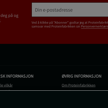
 deg på og
.
Ved å klikke på "Abonner" godtar jeg at Proteinfabrik
samsvar med Proteinfabrikken sin
Personvernerklæri
ISK INFORMASJON
ØVRIG INFORMASJON
le vilkår
Om Proteinfabrikken
gsvilkår
Gavekort
vernerklæring
Sitemap
gsvilkår