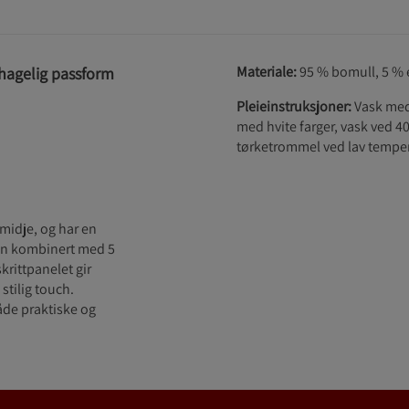
Materiale:
95 % bomull, 5 % 
ehagelig passform
Pleieinstruksjoner:
Vask med 
med hvite farger, vask ved 40
tørketrommel ved lav tempera
midje, og har en
en kombinert med 5
krittpanelet gir
stilig touch.
åde praktiske og