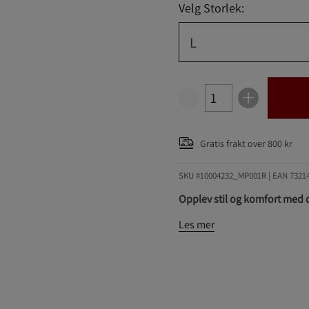
Velg Storlek:
L
Gratis frakt over 800 kr
SKU #10004232_MP001R | EAN
7321
Opplev stil og komfort med d
Les mer