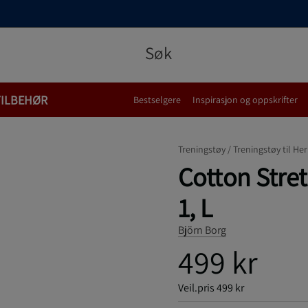
TILBEHØR
Bestselgere
Inspirasjon og oppskrifter
Treningstøy /
Treningstøy til Her
Cotton Stret
1, L
Björn Borg
499 kr
Veil.pris
499 kr