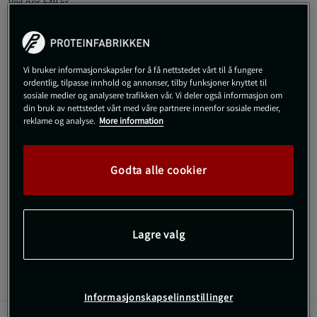
Veil.pris
649 kr
M
Vi bruker informasjonskapsler for å få nettstedet vårt til å fungere
ordentlig, tilpasse innhold og annonser, tilby funksjoner knyttet til
Kjøp
sosiale medier og analysere trafikken vår. Vi deler også informasjon om
din bruk av nettstedet vårt med våre partnere innenfor sosiale medier,
reklame og analyse.
More information
Gratis frakt over 800 kr
Gratis retur
14 dagers angrerett
SKU #91084800R | EAN
8721122844342
Godta alle cookier
Curtis Sweatpants fra Gorilla Wear er et fantastisk valg for en
sporty og komfortabel stil.
Les mer
Lagre valg
Informasjon
Anmeldelser
Informasjonskapselinnstillinger