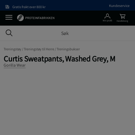
Hopp til hovedinnholdet
Kundeservice
Gratis frakt over 800 kr
Min profil
Handlekorg
Treningstøy /
Treningstøy til Herre /
Treningsbukser
Curtis Sweatpants, Washed Grey, M
Gorilla Wear