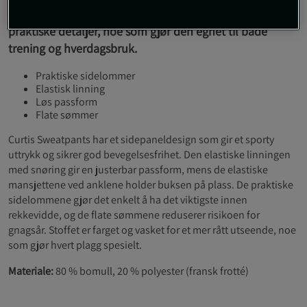
Denne buksen kombinerer en løs passform med
praktiske detaljer, noe som gjør den egnet til både
trening og hverdagsbruk.
Praktiske sidelommer
Elastisk linning
Løs passform
Flate sømmer
Curtis Sweatpants har et sidepaneldesign som gir et sporty
uttrykk og sikrer god bevegelsesfrihet. Den elastiske linningen
med snøring gir en justerbar passform, mens de elastiske
mansjettene ved anklene holder buksen på plass. De praktiske
sidelommene gjør det enkelt å ha det viktigste innen
rekkevidde, og de flate sømmene reduserer risikoen for
gnagsår. Stoffet er farget og vasket for et mer rått utseende, noe
som gjør hvert plagg spesielt.
Materiale:
80 % bomull, 20 % polyester (fransk frotté)