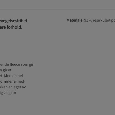
Materiale:
91 % resirkulert po
evegelsesfrihet,
ere forhold.
rende fleece som gir
 gir et
t. Med en hel
og lommene med
kken er laget av
ig valg for