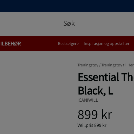
TILBEHØR
Bestselgere
Inspirasjon og oppskrifter
Treningstøy /
Treningstøy til Her
Essential Th
Black, L
ICANIWILL
899 kr
Veil.pris
899 kr