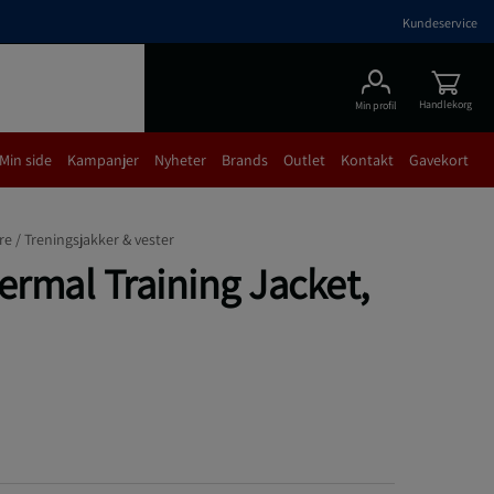
Kundeservice
Handlekorg
Min profil
Min side
Kampanjer
Nyheter
Brands
Outlet
Kontakt
Gavekort
re /
Treningsjakker & vester
ermal Training Jacket,