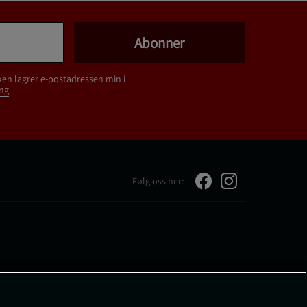
Abonner
ken lagrer e-postadressen min i
ng
.
Følg oss her: