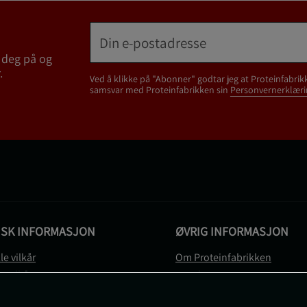
 deg på og
.
Ved å klikke på "Abonner" godtar jeg at Proteinfabrik
samsvar med Proteinfabrikken sin
Personvernerklæri
ISK INFORMASJON
ØVRIG INFORMASJON
le vilkår
Om Proteinfabrikken
gsvilkår
Gavekort
vernerklæring
Sitemap