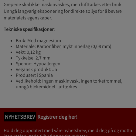
Grepene skal ikke maskinvaskes, men lufttørkes etter bruk.
Unngå langvarig eksponering for direkte sollys for å bevare
materialets egenskaper.
Tekniske spesifikasjoner:
Bruk: Med magnesium
Materiale: Karbonfiber, mykt innerlag (0,08 mm)
Vekt: 0,12 kg
Tykkelse: 2,7 mm
Spenne: Hypoallergen
Vegansk produkt: Ja
Produsert i Spania
Vedlikehold: Ingen maskinvask, ingen tørketrommel,
unngå blekemiddel, lufttørkes
NYHETSBREV
Registrer deg her!
Hold deg oppdatert med våre nyhetsbrev, meld deg på og motta