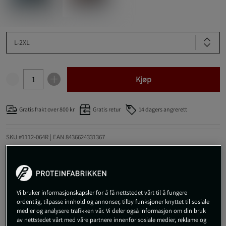
L-2XL
Kjøp
Gratis frakt over 800 kr
Gratis retur
14 dagers angrerett
SKU #1112-064R | EAN
8436624331367
Picsil Falcon Grips SS25 er høypresterende treningsgrep i
karbonfiber for maksimalt feste og kontroll under krevende
Cross Training.
Vi bruker informasjonskapsler for å få nettstedet vårt til å fungere
Les mer
ordentlig, tilpasse innhold og annonser, tilby funksjoner knyttet til sosiale
medier og analysere trafikken vår. Vi deler også informasjon om din bruk
av nettstedet vårt med våre partnere innenfor sosiale medier, reklame og