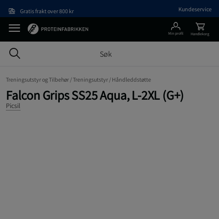
Hopp til hovedinnholdet
Kundeservice
Gratis frakt over 800 kr
Min profil
Handlekorg
Treningsutstyr og Tilbehør /
Treningsutstyr /
Håndleddstøtte
Falcon Grips SS25 Aqua, L-2XL (G+)
Picsil