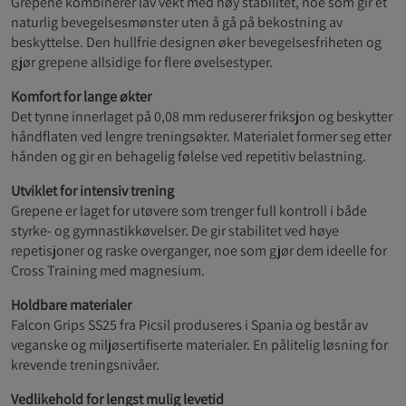
Grepene kombinerer lav vekt med høy stabilitet, noe som gir et
naturlig bevegelsesmønster uten å gå på bekostning av
beskyttelse. Den hullfrie designen øker bevegelsesfriheten og
gjør grepene allsidige for flere øvelsestyper.
Komfort for lange økter
Det tynne innerlaget på 0,08 mm reduserer friksjon og beskytter
håndflaten ved lengre treningsøkter. Materialet former seg etter
hånden og gir en behagelig følelse ved repetitiv belastning.
Utviklet for intensiv trening
Grepene er laget for utøvere som trenger full kontroll i både
styrke- og gymnastikkøvelser. De gir stabilitet ved høye
repetisjoner og raske overganger, noe som gjør dem ideelle for
Cross Training med magnesium.
Holdbare materialer
Falcon Grips SS25 fra Picsil produseres i Spania og består av
veganske og miljøsertifiserte materialer. En pålitelig løsning for
krevende treningsnivåer.
Vedlikehold for lengst mulig levetid