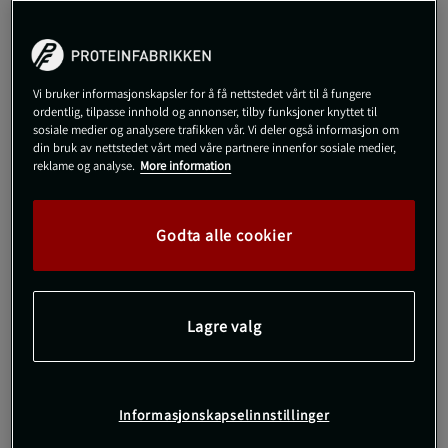
549 kr
Begrenset antall på lager
Veil.pris
549 kr
M
Vi bruker informasjonskapsler for å få nettstedet vårt til å fungere
ordentlig, tilpasse innhold og annonser, tilby funksjoner knyttet til
sosiale medier og analysere trafikken vår. Vi deler også informasjon om
din bruk av nettstedet vårt med våre partnere innenfor sosiale medier,
Kjøp
reklame og analyse.
More information
Gratis frakt over 800 kr
Gratis retur
14 dagers angrerett
Godta alle cookier
SKU #111442-GREENR | EAN
7314840457409
Hold deg kjølig og komfortabel under treningen med Flattering
High Waist Bike Tights fra Röhnisch.
Lagre valg
Les mer
Informasjonskapselinnstillinger
Informasjon
Anmeldelser