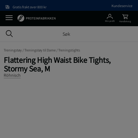
Hopp til hovedinnholdet
Kundeservice
Gratis frakt over 800 kr
Min profil
Handlekorg
Treningstøy /
Treningstøy til Dame /
Treningstights
Flattering High Waist Bike Tights,
Stormy Sea, M
Röhnisch