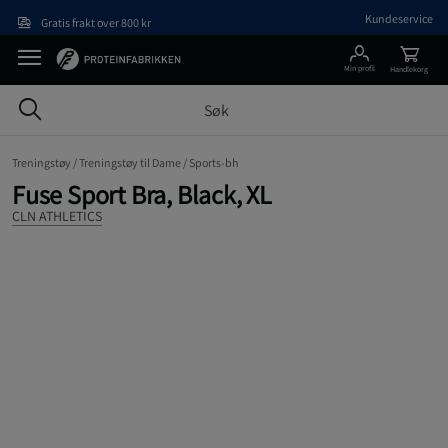
Hopp til hovedinnholdet
Kundeservice
Gratis frakt over 800 kr
Min profil
Handlekorg
Treningstøy /
Treningstøy til Dame /
Sports-bh
Fuse Sport Bra, Black, XL
CLN ATHLETICS