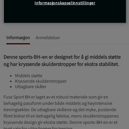
Fuse Sport BH fra CLN ATHLETICS tilbyr en kombinasjon av
Informasjonskapselinnstillinger
støtte og stil til treningsøktene dine.
Les mer
Informasjon
Anmeldelser
Denne sports-BH-en er designet for å gi middels støtte
og har kryssende skulderstropper for ekstra stabilitet.
Middels støtte
Kryssende skulderstropper
Uttagbare skåler
Fuse Sport BH er laget av et robust materiale som gir en
behagelig passform under både middels og høyintensive
treningsøkter. De uttagbare skålene og det myke, pustende
fôret bidrar til en behagelig følelse, mens skulderstroppenes
kryssende design gir ekstra støtte. Denne sports-BH-en er et
trygt valg for ulike former for trening.