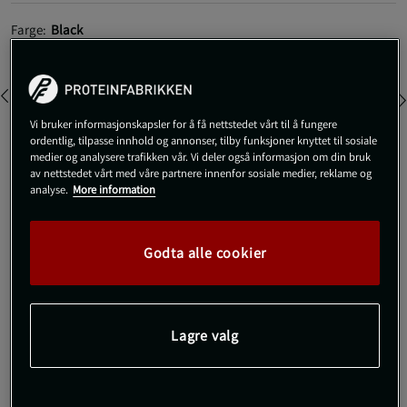
Farge:
Black
Vi bruker informasjonskapsler for å få nettstedet vårt til å fungere
ordentlig, tilpasse innhold og annonser, tilby funksjoner knyttet til sosiale
medier og analysere trafikken vår. Vi deler også informasjon om din bruk
av nettstedet vårt med våre partnere innenfor sosiale medier, reklame og
XL
Utsolgt fra lager
analyse.
More information
Gi meg beskjed via e-post
Godta alle cookier
Dette produktet er dessverre ikke i lager. Få beskjed når det
!
kommer på lager igen.
Lagre valg
SKU #3194-00R | EAN
7340143657734