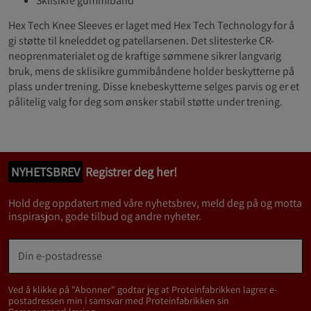
Sklisikre gummibånd
Hex Tech Knee Sleeves er laget med Hex Tech Technology for å
gi støtte til kneleddet og patellarsenen. Det slitesterke CR-
neoprenmaterialet og de kraftige sømmene sikrer langvarig
bruk, mens de sklisikre gummibåndene holder beskytterne på
plass under trening. Disse knebeskytterne selges parvis og er et
pålitelig valg for deg som ønsker stabil støtte under trening.
NYHETSBREV
Registrer deg her!
Hold deg oppdatert med våre nyhetsbrev, meld deg på og motta
inspirasjon, gode tilbud og andre nyheter.
Ved å klikke på "Abonner" godtar jeg at Proteinfabrikken lagrer e-
postadressen min i samsvar med Proteinfabrikken sin