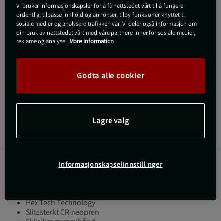
Kjøp
Vi bruker informasjonskapsler for å få nettstedet vårt til å fungere
ordentlig, tilpasse innhold og annonser, tilby funksjoner knyttet til
sosiale medier og analysere trafikken vår. Vi deler også informasjon om
Gratis frakt over 800 kr
Gratis retur
14 dagers angrerett
din bruk av nettstedet vårt med våre partnere innenfor sosiale medier,
reklame og analyse.
More information
SKU #1112-036R | EAN
8436588687647
Hex Tech Knee Sleeves fra Picsil gir stabil støtte og komfort
Godta alle cookier
under trening.
Les mer
Lagre valg
Informasjon
Anmeldelser
Informasjonskapselinnstillinger
Disse knebeskytterne er utviklet for å gi støtte og
sikkerhet under fysisk aktivitet.
Hex Tech Technology
Slitesterkt CR-neopren