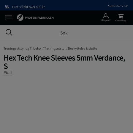
Hopp til hovedinnholdet
Kundeservice
Gratis frakt over 800 kr
Min profil
Handlekorg
Treningsutstyr og Tilbehør /
Treningsutstyr /
Beskyttelse & støtte
Hex Tech Knee Sleeves 5mm Verdance,
S
Picsil