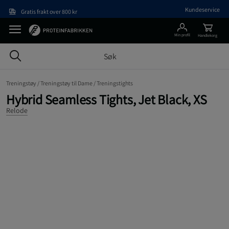
Hopp til hovedinnholdet
Kundeservice
Gratis frakt over 800 kr
Min profil
Handlekorg
Treningstøy /
Treningstøy til Dame /
Treningstights
Hybrid Seamless Tights, Jet Black, XS
Relode