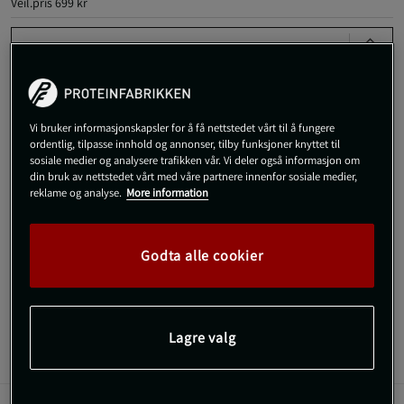
Veil.pris
699 kr
XS
Kjøp
Vi bruker informasjonskapsler for å få nettstedet vårt til å fungere
ordentlig, tilpasse innhold og annonser, tilby funksjoner knyttet til
sosiale medier og analysere trafikken vår. Vi deler også informasjon om
Gratis frakt over 800 kr
Gratis retur
14 dagers angrerett
din bruk av nettstedet vårt med våre partnere innenfor sosiale medier,
reklame og analyse.
More information
SKU #1687-200R | EAN
7350127660544
Seamless treningstights som kombinerer myk komfort med
Godta alle cookier
formende støtte og løft for ytelse på neste nivå.
Les mer
Lagre valg
Informasjon
Anmeldelser