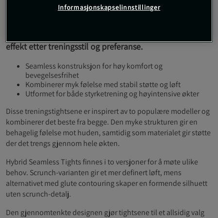
Informasjonskapselinnstillinger
Hybrid Seamless Tights fra Relode er utviklet for å gi en
balansert følelse av fleksibilitet og kompresjon. Velg
mellom to ulike utførelser for å tilpasse passform og
effekt etter treningsstil og preferanse.
Seamless konstruksjon for høy komfort og
bevegelsesfrihet
Kombinerer myk følelse med stabil støtte og løft
Utformet for både styrketrening og høyintensive økter
Disse treningstightsene er inspirert av to populære modeller og
kombinerer det beste fra begge. Den myke strukturen gir en
behagelig følelse mot huden, samtidig som materialet gir støtte
der det trengs gjennom hele økten.
Hybrid Seamless Tights finnes i to versjoner for å møte ulike
behov. Scrunch-varianten gir et mer definert løft, mens
alternativet med glute contouring skaper en formende silhuett
uten scrunch-detalj.
Den gjennomtenkte designen gjør tightsene til et allsidig valg