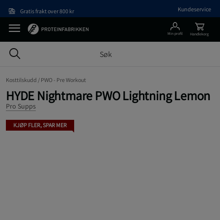
Hopp til hovedinnholdet
Kundeservice
Gratis frakt over 800 kr
Min profil
Handlekorg
Kosttilskudd /
PWO - Pre Workout
HYDE Nightmare PWO Lightning Lemon
Pro Supps
KJØP FLER, SPAR MER