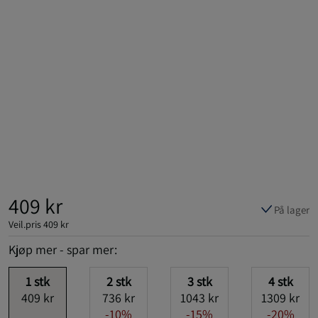
409 kr
På lager
Veil.pris
409 kr
Kjøp mer - spar mer:
1
stk
2
stk
3
stk
4
stk
409 kr
736 kr
1043 kr
1309 kr
-10%
-15%
-20%