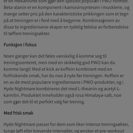
er en mekanisme som gjør den spesielt populær i PWO-formler.
Beta-alanin er en komponent i karnosinsyntesen i musklene, og
mange setter pris på den karakteristiske prikkingen som et tegn
på at treningen er i ferd med å begynne. Kombinasjonen av
disse to ingrediensene skaper en tydelig følelse av forberedelse
til tøffere treningsøkter.
Funksjon i fokus
Noen ganger kan det føles vanskelig å komme seg til
treningssenteret, men med en skikkelig god PWO kan du
komme langt! Med et kick av koffein kombinert med en
forfriskende smak, har du noe å nyte før treningen. Koffein er
en av de mest populære ingrediensene i PWO-produkter, og i
Hyde Nightmare kombineres det med L-theanin og acetyl-L-
karnitin. Produktet inneholder også rosa Himalaya-salt, noe
som gjør det til et perfekt valg før trening.
Med frisk smak
Hyde Nightmare passer for dem som liker intense treningsøkter,
tunge løft eller krevende intervaller, og ønsker et pre-workout