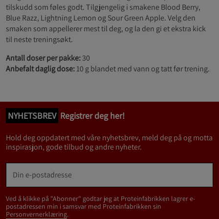
tilskudd som føles godt. Tilgjengelig i smakene Blood Berry,
Blue Razz, Lightning Lemon og Sour Green Apple. Velg den
smaken som appellerer mest til deg, og la den gi et ekstra kick
til neste treningsøkt.
Antall doser per pakke:
30
Anbefalt daglig dose:
10 g blandet med vann og tatt før trening.
NYHETSBREV
Registrer deg her!
Hold deg oppdatert med våre nyhetsbrev, meld deg på og motta
inspirasjon, gode tilbud og andre nyheter.
Ved å klikke på "Abonner" godtar jeg at Proteinfabrikken lagrer e-
postadressen min i samsvar med Proteinfabrikken sin
Personvernerklæring
.