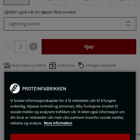
Gjelder også når du kjøper flere smaker
Lightning Lemon
Kjøp
Gratis frakt over 800 kr
Gratis retur
14 dagers angrerett
SKU #9796-0298R | EAN
810034815637
Mr Hyde Nightmare fra ProSupps er et intenst pre-workout tilskudd
med aminosyrer og koffein. Boksen inneholder 300 g pulver, som
Vi bruker informasjonskapsler for å få nettstedet vårt til å fungere
tilsvarer 30 doser.
ordentlig, tilpasse innhold og annonser, tilby funksjoner knyttet til
Les mer
sosiale medier og analysere trafikken vår. Vi deler også informasjon om
din bruk av nettstedet vårt med våre partnere innenfor sosiale medier,
reklame og analyse.
More information
Informasjon
Anmeldelser
Næringsinformasjon & ingredien