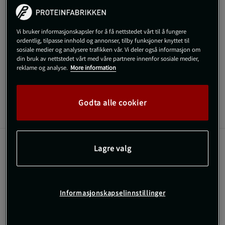
!
kommer på lager igen.
Vi bruker informasjonskapsler for å få nettstedet vårt til å fungere
SKU #54300-006-00
| EAN
810050288460
ordentlig, tilpasse innhold og annonser, tilby funksjoner knyttet til
sosiale medier og analysere trafikken vår. Vi deler også informasjon om
Forbedre restitusjonen og bevegeligheten din med Hyperice
din bruk av nettstedet vårt med våre partnere innenfor sosiale medier,
Hypervolt Massasjepistol Pro.
reklame og analyse.
More information
Les mer
Godta alle cookier
Informasjon
Anmeldelser
Lagre valg
Denne massasjepistolen er utviklet for å hjelpe
idrettsutøvere og aktive mennesker med å varme opp
raskere og restituere mer effektivt.
Informasjonskapselinnstillinger
Seks hastigheter for tilpasset massasje
Fem utskiftbare munnstykker
Stillegående med QuietGlide®-teknologi
Fire timers batterilevetid