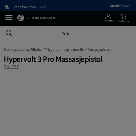
Hopp til hovedinnholdet
Kundeservice
Gratis frakt over 800 kr
Min profil
Handlekorg
Treningsutstyr og Tilbehør /
Triggerpunkt og foamroller /
Massasjepistoler
Hypervolt 3 Pro Massasje­pistol
Hyperice