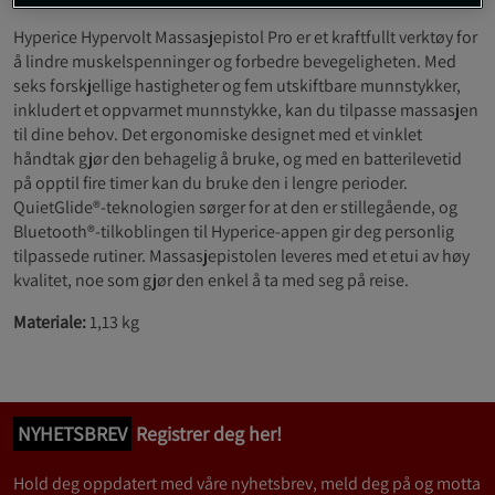
Hyperice Hypervolt Massasjepistol Pro er et kraftfullt verktøy for
å lindre muskelspenninger og forbedre bevegeligheten. Med
seks forskjellige hastigheter og fem utskiftbare munnstykker,
inkludert et oppvarmet munnstykke, kan du tilpasse massasjen
til dine behov. Det ergonomiske designet med et vinklet
håndtak gjør den behagelig å bruke, og med en batterilevetid
på opptil fire timer kan du bruke den i lengre perioder.
QuietGlide®-teknologien sørger for at den er stillegående, og
Bluetooth®-tilkoblingen til Hyperice-appen gir deg personlig
tilpassede rutiner. Massasjepistolen leveres med et etui av høy
kvalitet, noe som gjør den enkel å ta med seg på reise.
Materiale:
1,13 kg
NYHETSBREV
Registrer deg her!
Hold deg oppdatert med våre nyhetsbrev, meld deg på og motta