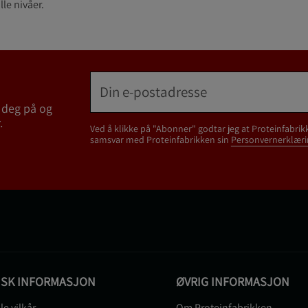
le nivåer.
 deg på og
.
Ved å klikke på "Abonner" godtar jeg at Proteinfabrik
samsvar med Proteinfabrikken sin
Personvernerklæri
ISK INFORMASJON
ØVRIG INFORMASJON
le vilkår
Om Proteinfabrikken