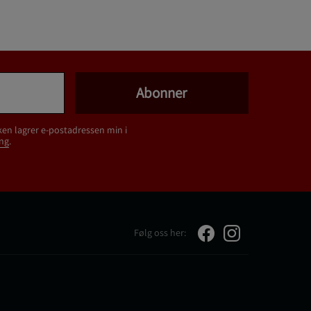
Abonner
ken lagrer e-postadressen min i
ng
.
Følg oss her: