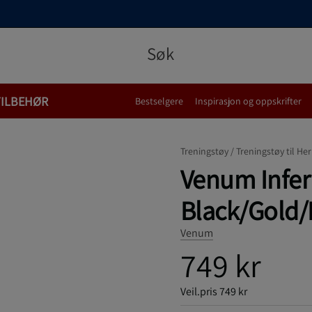
TILBEHØR
Bestselgere
Inspirasjon og oppskrifter
Treningstøy /
Treningstøy til Her
Venum Infer
Black/Gold/
Venum
749 kr
Veil.pris
749 kr