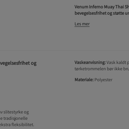
Venum Inferno Muay Thai Shor
bevegelsesfrihet og støtte u
Les mer
Vaskeanvisning:
Vask kaldt p
vegelsesfrihet og
tørketrommelen bør ikke bru
Materiale:
Polyester
 slitestyrke og
e tradisjonelle
stra fleksibilitet.