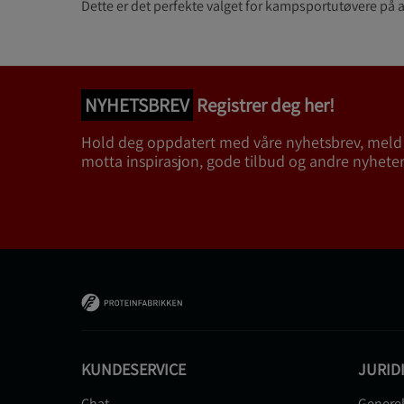
Dette er det perfekte valget for kampsportutøvere på al
NYHETSBREV
Registrer deg her!
Hold deg oppdatert med våre nyhetsbrev, meld
motta inspirasjon, gode tilbud og andre nyheter
KUNDESERVICE
JURID
Chat
Generel