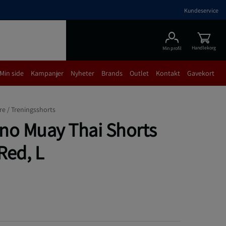
Kundeservice
Handlekorg
Min profil
Min side
Kampanjer
Nyheter
Brands
Outlet
Kontakt
Gavekort
re /
Treningsshorts
no Muay Thai Shorts
Red, L