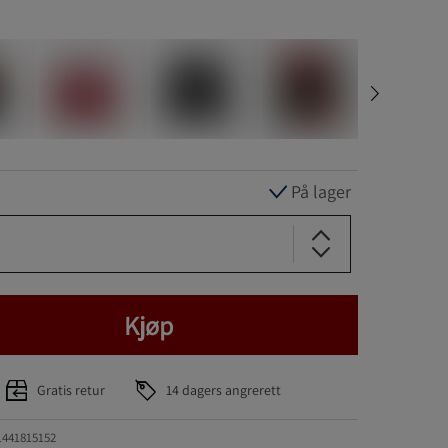
På lager
Kjøp
Gratis retur
14 dagers angrerett
1441815152