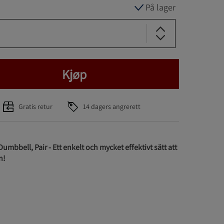
På lager
Kjøp
Gratis retur
14 dagers angrerett
umbbell, Pair - Ett enkelt och mycket effektivt sätt att
n!