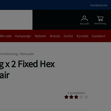
Kundeservice
Handlekorg
Min profil
Min side
Kampanjer
Nyheter
Brands
Outlet
Kontakt
Gavekort
mmetrening /
Manualer
 x 2 Fixed Hex
air
6 anmeldelser