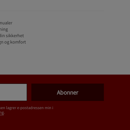
nualer
ning
din sikkerhet
ign og komfort
Abonner
ken lagrer e-postadressen min i
ng
.