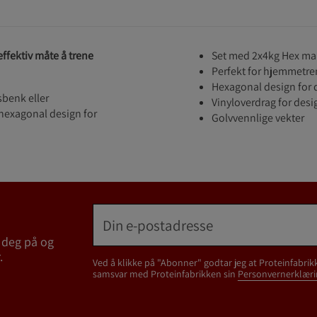
effektiv måte å trene
Set med 2x4kg Hex ma
Perfekt for hjemmetre
Hexagonal design for 
benk eller
Vinyloverdrag for des
 hexagonal design for
Golvvennlige vekter
 deg på og
.
Ved å klikke på "Abonner" godtar jeg at Proteinfabrik
samsvar med Proteinfabrikken sin
Personvernerklæri