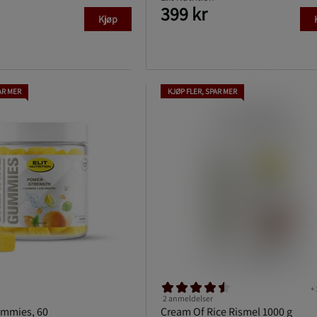
399 kr
Kjøp
AR MER
KJØP FLER, SPAR MER
+ 
2 anmeldelser
ummies, 60
Cream Of Rice Rismel 1000 g