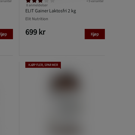
varianter
+ 5 varianter
8 anmeldelser
ELIT Gainer Laktosfri 2 kg
Elit Nutrition
699 kr
Kjøp
Kjøp
KJØP FLER, SPAR MER