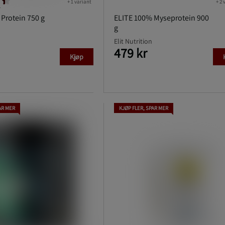
+ 1 variant
+ 2 
r
 Protein 750 g
ELITE 100% Myseprotein 900
g
Elit Nutrition
479 kr
Kjøp
AR MER
KJØP FLER, SPAR MER