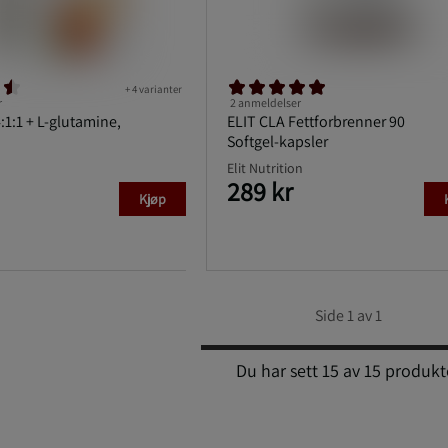
+ 4 varianter
r
2 anmeldelser
:1:1 + L-glutamine,
ELIT CLA Fettforbrenner 90
Softgel-kapsler
Elit Nutrition
289 kr
Kjøp
Side 1 av 1
Du har sett 15 av 15 produkt