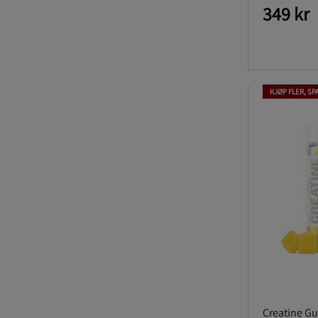
349 kr
KJØP FLER, SP
Creatine G