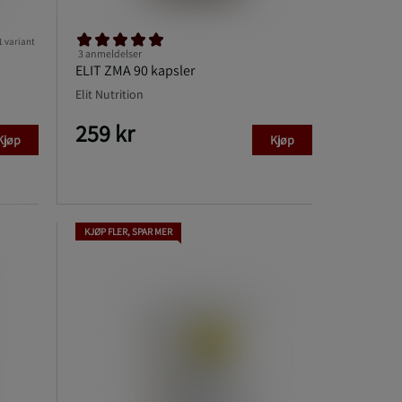
1 variant
3 anmeldelser
ELIT ZMA 90 kapsler
Elit Nutrition
259 kr
Kjøp
Kjøp
KJØP FLER, SPAR MER