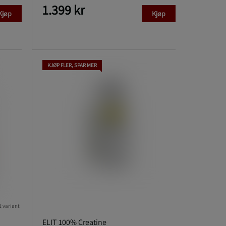
1.399 kr
Kjøp
Kjøp
KJØP FLER, SPAR MER
1 variant
ELIT 100% Creatine