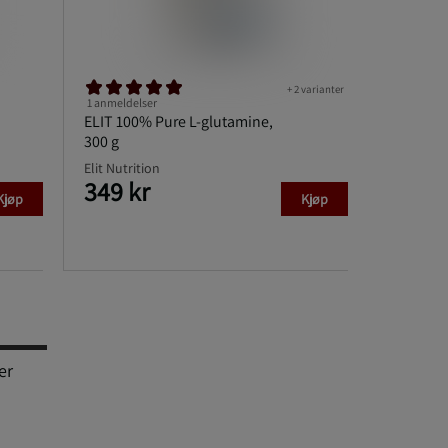
+ 2 varianter
1 anmeldelser
ELIT 100% Pure L-glutamine,
300 g
Elit Nutrition
349 kr
Kjøp
Kjøp
er