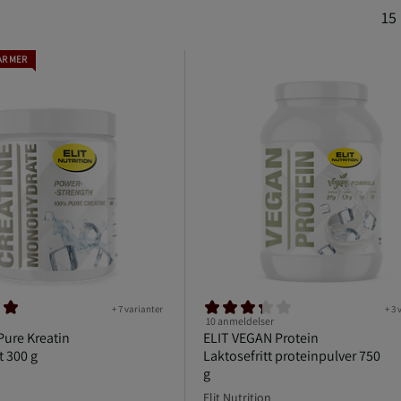
15
AR MER
+ 7 varianter
+ 3 
10 anmeldelser
Pure Kreatin
ELIT VEGAN Protein
 300 g
Laktosefritt proteinpulver 750
g
Elit Nutrition