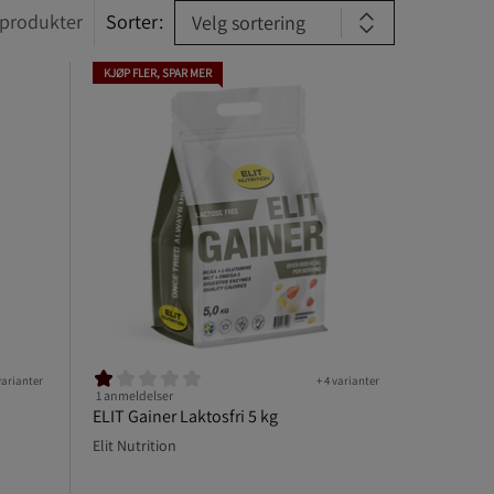
produkter
Sorter:
Velg sortering
KJØP FLER, SPAR MER
varianter
+ 4 varianter
1 anmeldelser
ELIT Gainer Laktosfri 5 kg
Elit Nutrition