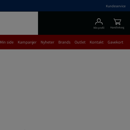
Kundeservice
Handlekorg
Min profil
Min side
Kampanjer
Nyheter
Brands
Outlet
Kontakt
Gavekort