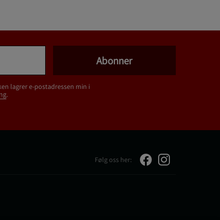
Abonner
ken lagrer e-postadressen min i
ng
.
Følg oss her: