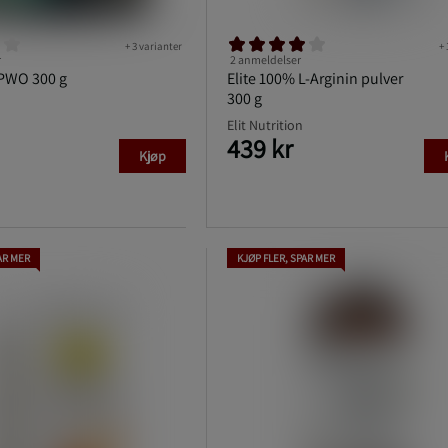
+ 3 varianter
+ 
r
2 anmeldelser
 PWO 300 g
Elite 100% L-Arginin pulver
300 g
Elit Nutrition
439 kr
Kjøp
AR MER
KJØP FLER, SPAR MER