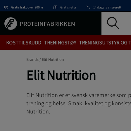
Hopp til hovedinnholdet
Gratis frakt over 800 kr
Gratis retur
14 dagers angrerett
KOSTTILSKUDD
TRENINGSTØY
TRENINGSUTSTYR OG 
Brands /
Elit Nutrition
Elit Nutrition
Elit Nutrition er et svensk varemerke som 
trening og helse. Smak, kvalitet og konsiste
Nutrition.