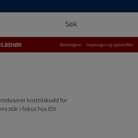
TILBEHØR
Bestselgere
Inspirasjon og oppskrifter
produserer kosttilskudd for
ns står i fokus hos Elit