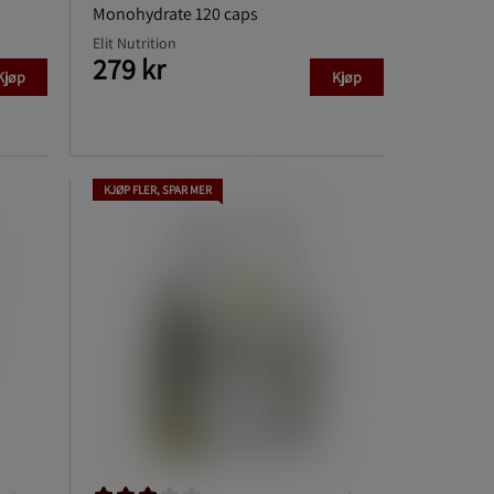
Monohydrate 120 caps
Elit Nutrition
279 kr
Kjøp
Kjøp
KJØP FLER, SPAR MER