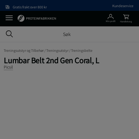
Hopp til hovedinnholdet
Kundeservice
Gratis frakt over 800 kr
Min profil
Handlekorg
Treningsutstyr og Tilbehør /
Treningsutstyr /
Treningsbelte
Lumbar Belt 2nd Gen Coral, L
Picsil