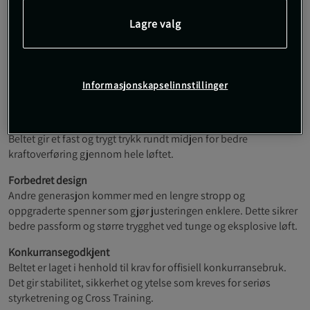
Dobbel spenne for sikkert feste
Lagre valg
Høyytelses borrelås
Lengre og forbedret stropp
Tilpasset offisiell konkurransestandard
Slitestyrke mot friksjon og hard bruk
Informasjonskapselinnstillinger
Støtte ved tunge løft
Lumbar Belt 2nd Gen er utviklet for å stabilisere
kjernemuskulaturen ved markløft, knebøy og andre styrkeløft.
Beltet gir et fast og trygt trykk rundt midjen for bedre
kraftoverføring gjennom hele løftet.
Forbedret design
Andre generasjon kommer med en lengre stropp og
oppgraderte spenner som gjør justeringen enklere. Dette sikrer
bedre passform og større trygghet ved tunge og eksplosive løft.
Konkurransegodkjent
Beltet er laget i henhold til krav for offisiell konkurransebruk.
Det gir stabilitet, sikkerhet og ytelse som kreves for seriøs
styrketrening og Cross Training.