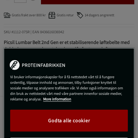
Gratis frakt over 800 kr
Gratis retur
14 dagers angrerett
SKU #1112-075R | EAN
8436616036942
Picsil Lumbar Belt 2nd Gen er et stabiliserende løftebelte med
dobbel spenne og høyytelsesborrelås for tunge løft og
konkurransestandard.
Les mer
Vi bruker informasjonskapsler for å få nettstedet vårt til å fungere
ordentlig, tilpasse innhold og annonser, tilby funksjoner knyttet til
sosiale medier og analysere trafikken vår. Vi deler også informasjon om
Informasjon
Anmeldelser
din bruk av nettstedet vårt med våre partnere innenfor sosiale medier,
reklame og analyse.
More information
Beltet gir solid støtte til kjernen under krevende løft og
oppfyller offisiell konkurransestandard. Den
Godta alle cookier
oppgraderte konstruksjonen gir bedre komfort,
forbedret grep på stroppen og høyere sikkerhet.