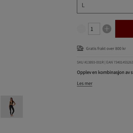
L
Gratis frakt over 800 kr
SKU #13893-001R | EAN
7340145526
Opplev en kombinasjon av st
Les mer