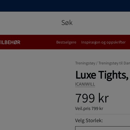
TILBEHØR
Bestselgere
Inspirasjon og oppskrifter
Treningstøy /
Treningstøy til Da
Luxe Tights,
ICANIWILL
799 kr
Veil.pris
799 kr
Velg Storlek: