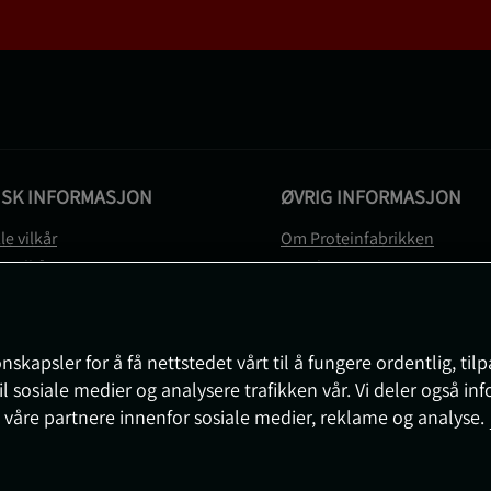
ISK INFORMASJON
ØVRIG INFORMASJON
le vilkår
Om Proteinfabrikken
gsvilkår
Gavekort
vernerklæring
Sitemap
gsvilkår
svilkår
nskapsler for å få nettstedet vårt til å fungere ordentlig, til
e
il sosiale medier og analysere trafikken vår. Vi deler også i
sjon om angrerett og reklamasjon
 våre partnere innenfor sosiale medier, reklame og analyse.
nnstillinger