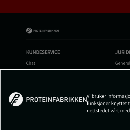
KUNDESERVICE
JURID
Chat
Generel
Kontakt
Betalin
Kontroller bestillingen
Person
Angre kjøp
Leverin
Reklamere
Medlem
Vi bruker informasjo
FAQ
Prisløft
funksjoner knyttet t
Informa
nettstedet vårt med
Cookiei