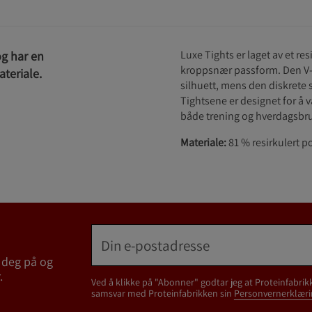
Luxe Tights er laget av et res
og har en
kroppsnær passform. Den V-
teriale.
silhuett, mens den diskrete 
Tightsene er designet for å
både trening og hverdagsbr
Materiale:
81 % resirkulert po
 deg på og
.
Ved å klikke på "Abonner" godtar jeg at Proteinfabrik
samsvar med Proteinfabrikken sin
Personvernerklæri