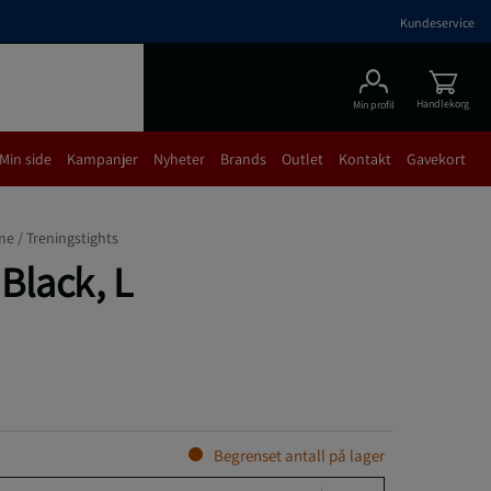
Kundeservice
Handlekorg
Min profil
Min side
Kampanjer
Nyheter
Brands
Outlet
Kontakt
Gavekort
me /
Treningstights
 Black, L
Begrenset antall på lager