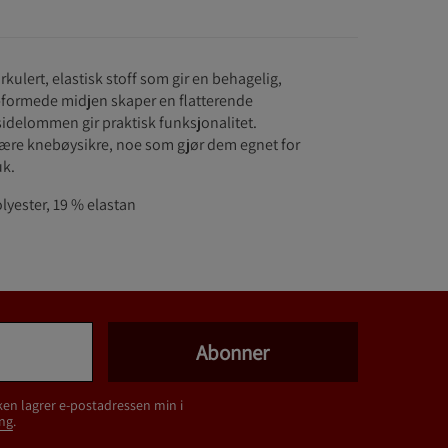
irkulert, elastisk stoff som gir en behagelig,
formede midjen skaper en flatterende
sidelommen gir praktisk funksjonalitet.
 være knebøysikre, noe som gjør dem egnet for
uk.
lyester, 19 % elastan
Abonner
ken lagrer e-postadressen min i
ng
.