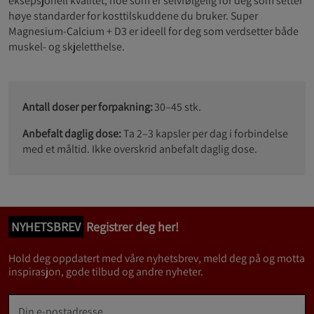
eksepsjonell kvalitet, noe som er selvfølgelig for deg som setter
høye standarder for kosttilskuddene du bruker. Super
Magnesium-Calcium + D3 er ideell for deg som verdsetter både
muskel- og skjeletthelse.
Antall doser per forpakning:
30–45 stk.
Anbefalt daglig dose:
Ta 2–3 kapsler per dag i forbindelse
med et måltid. Ikke overskrid anbefalt daglig dose.
NYHETSBREV
Registrer deg her!
Hold deg oppdatert med våre nyhetsbrev, meld deg på og motta
inspirasjon, gode tilbud og andre nyheter.