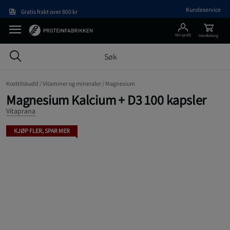
Hopp til hovedinnholdet
Kundeservice
Gratis frakt over 800 kr
Min profil
Handlekorg
Kosttilskudd /
Vitaminer og mineraler /
Magnesium
Magnesium Kalcium + D3 100 kapsler
Vitaprana
KJØP FLER, SPAR MER