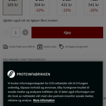
169 kr
304 kr
431 kr
541 kr
-10%
-15%
-20%
Gjelder også når du kjøper flere smaker
Kjøp
Gratis frakt over 800 kr
Gratis retur
14 dagers angrerett
SKU #901985
| EAN
7350132941010
Magnesium-Calcium + D3 fra Vitaprana er et nøye utviklet
produkt som inneholder magnesium, kalsium og vitamin D3.
Les mer
Vi bruker informasjonskapsler for å få nettstedet vårt til å fungere
ordentlig, tilpasse innhold og annonser, tilby funksjoner knyttet til
sosiale medier og analysere trafikken vår. Vi deler også informasjon om
din bruk av nettstedet vårt med våre partnere innenfor sosiale medier,
Informasjon
Anmeldelser
Næringsinformasjon & ingredien
reklame og analyse.
More information