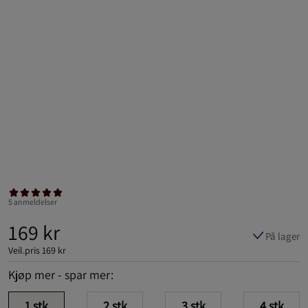
5 anmeldelser
169 kr
På lager
Veil.pris
169 kr
Kjøp mer - spar mer:
1
stk
2
stk
3
stk
4
stk