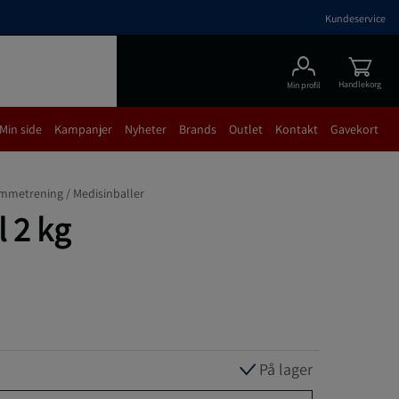
Kundeservice
Handlekorg
Min profil
Min side
Kampanjer
Nyheter
Brands
Outlet
Kontakt
Gavekort
mmetrening /
Medisinballer
 2 kg
På lager