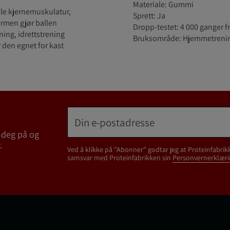
Materiale: Gummi
kle kjernemuskulatur,
Sprett: Ja
ormen gjør ballen
Dropp‑testet: 4 000 ganger f
ning, idrettstrening
Bruksområde: Hjemmetrening
 den egnet for kast
 deg på og
.
Ved å klikke på "Abonner" godtar jeg at Proteinfabrik
samsvar med Proteinfabrikken sin
Personvernerklæri