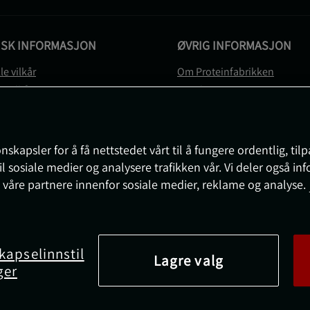
ISK INFORMASJON
ØVRIG INFORMASJON
le vilkår
Om Proteinfabrikken
gsvilkår
Gavekort
vernerklæring
Sitemap
gsvilkår
svilkår
nskapsler for å få nettstedet vårt til å fungere ordentlig, til
e
il sosiale medier og analysere trafikken vår. Vi deler også i
sjon om angrerett og reklamasjon
 våre partnere innenfor sosiale medier, reklame og analyse.
nnstillinger
kapselinnstil
Lagre valg
ger