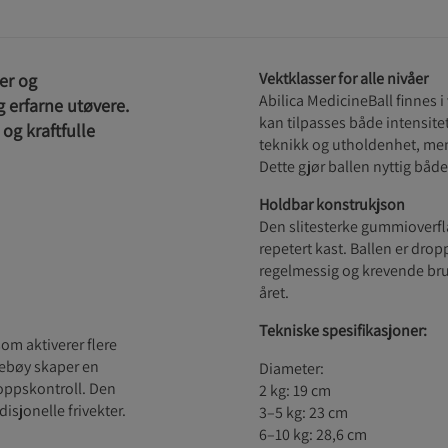
Vektklasser for alle nivåer
er og
Abilica MedicineBall finnes i v
 erfarne utøvere.
kan tilpasses både intensitet
 og kraftfulle
teknikk og utholdenhet, mens
Dette gjør ballen nyttig både
Holdbar konstrukjson
Den slitesterke gummioverfla
repetert kast. Ballen er dropp
regelmessig og krevende bru
året.
Tekniske spesifikasjoner:
som aktiverer flere
nebøy skaper en
Diameter:
oppskontroll. Den
2 kg: 19 cm
isjonelle frivekter.
3–5 kg: 23 cm
6–10 kg: 28,6 cm