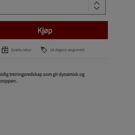
Kjøp
Gratis retur
14 dagers angrerett
llsidig treningsredskap som gir dynamisk og
 kroppen.