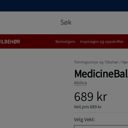
TILBEHØR
Bestselgere
Inspirasjon og oppskrifter
Treningsutstyr og Tilbehør /
Hje
MedicineBall
Abilica
689 kr
Veil.pris
689 kr
Velg Vekt: