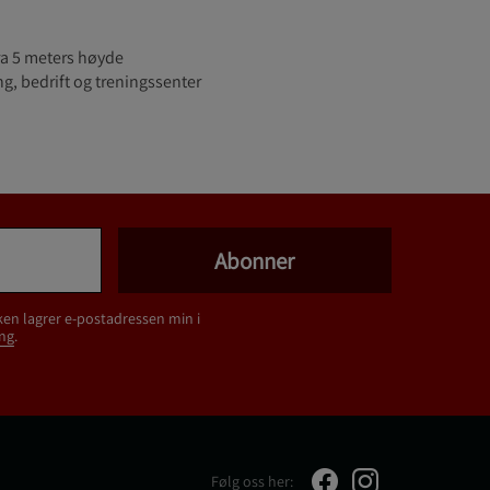
ra 5 meters høyde
, bedrift og treningssenter
Abonner
ken lagrer e-postadressen min i
ng
.
Følg oss her: