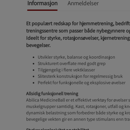
Informasjon
Anmeldelser
Et populært redskap for hjemmetrening, bedrift
treningssentre som passer både nybegynnere og
Ideelt for styrke, rotasjonsøvelser, kjernetrening
bevegelser.
Utvikler styrke, balanse og koordinasjon
Strukturert overflate med godt grep
Tilgjengelig i flere vektklasser
Slitesterk konstruksjon for regelmessig bruk
Perfekt for funksjonelle og eksplosive øvelser
Allsidig funksjonell trening
Abilica MedicineBall er et effektivt verktøy for øvelser 
muskelgrupper samtidig. Kast, rotasjoner, utfall og k
dynamisk belastning som forbedrer både styrke og kr
bevegelige vekten gir en annen type stimulans enn trad