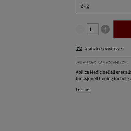
2kg
Gratis frakt over 800 kr
SKU #41939R | EAN
7051944193948
Abilica MedicineBall er et a
funksjonell trening for hele
Les mer