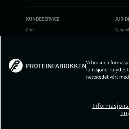
KUNDESERVICE
JURID
Chat
Generel
Kontakt
Betalin
Kontroller bestillingen
Person
Angre kjøp
Leverin
Reklamere
Medlem
Vi bruker informasjo
FAQ
Prisløft
funksjoner knyttet t
Informa
nettstedet vårt med
Cookiei
Informasjons
lin