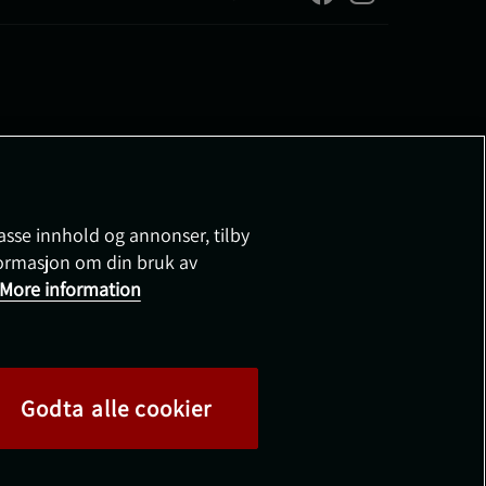
passe innhold og annonser, tilby
nformasjon om din bruk av
More information
Godta alle cookier
©
2026
Health and Sports Nutrition Group HSNG AB
Proteinfabrikken