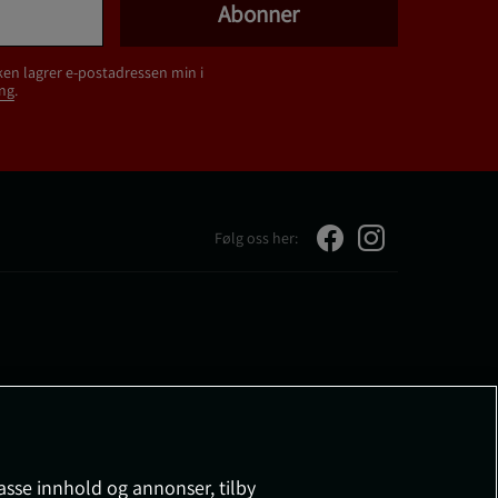
Abonner
ken lagrer e-postadressen min i
ng
.
Følg oss her:
passe innhold og annonser, tilby