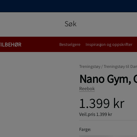
TILBEHØR
Bestselgere
Inspirasjon og oppskrifter
Treningstøy /
Treningstøy til Da
Nano Gym, G
Reebok
1.399 kr
Veil.pris
1.399 kr
Farge: