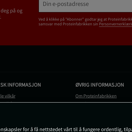
 deg på og
.
Ved å klikke på "Abonner" godtar jeg at Proteinfabrik
samsvar med Proteinfabrikken sin
Personvernerklæri
ISK INFORMASJON
ØVRIG INFORMASJON
le vilkår
Om Proteinfabrikken
gsvilkår
Gavekort
vernerklæring
Sitemap
gsvilkår
svilkår
nskapsler for å få nettstedet vårt til å fungere ordentlig, til