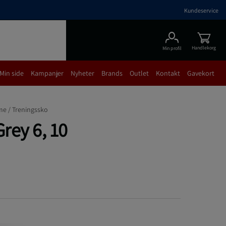
Kundeservice
Handlekorg
Min profil
Min side
Kampanjer
Nyheter
Brands
Outlet
Kontakt
Gavekort
me /
Treningssko
rey 6, 10