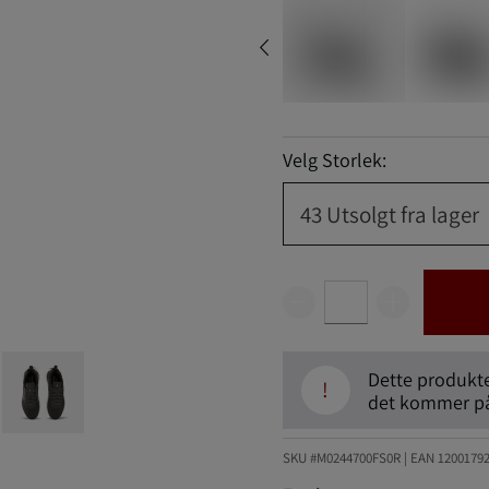
Velg Storlek:
43
Utsolgt fra lager
Dette produktet
!
det kommer på 
SKU #M0244700FS0R | EAN
1200179