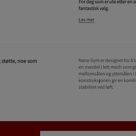
For deg som er ute etter en 
fantastisk valg.
Les mer
Nano Gym er designet for å ta
g støtte, noe som
en overdel i lett mesh som g
mellomsålen og yttersålen i
konstruksjonen gir en komfo
stabilitet ved løft.