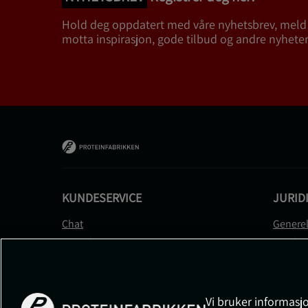
Hold deg oppdatert med våre nyhetsbrev, meld
motta inspirasjon, gode tilbud og andre nyheter
KUNDESERVICE
JURID
Chat
Generel
Kontakt
Betalin
Kontroller bestillingen
Person
Angre kjøp
Leverin
Reklamere
Medlem
Vi bruker informasjo