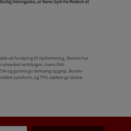
allsidig treningssko, er Nano Gym fra Reebok et
kle alt fra løping til styrketrening. Skoene har
ir utmerket ventilasjon, mens EVA-
 EVA og gummi gir demping og grep. Bootie-
rtabel passform, og TPU-støtten gir ekstra