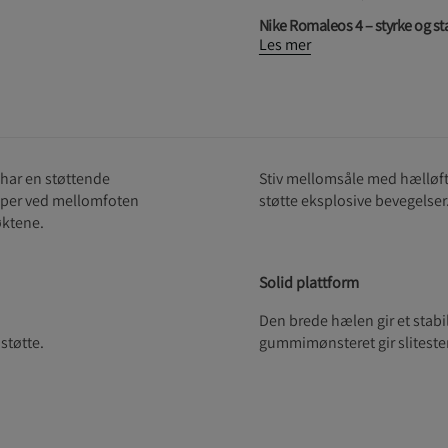
Nike Romaleos 4 – styrke og stab
Les mer
 har en støttende
Stiv mellomsåle med hælløft 
opper ved mellomfoten
støtte eksplosive bevegelser
øktene.
Solid plattform
Den brede hælen gir et stabi
 støtte.
gummimønsteret gir slitesterk