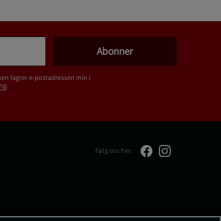
Abonner
ken lagrer e-postadressen min i
ng
.
Følg oss her: