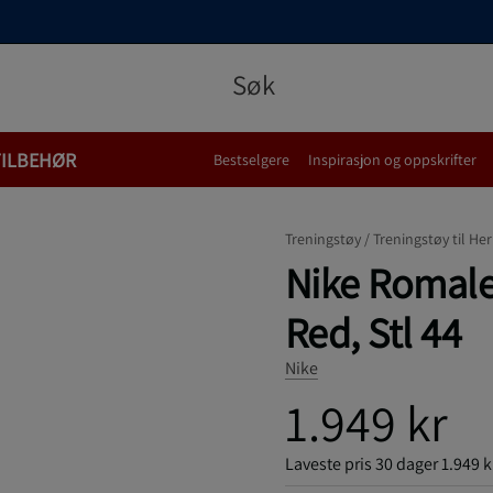
TILBEHØR
Bestselgere
Inspirasjon og oppskrifter
Treningstøy /
Treningstøy til Her
Nike Romale
Red, Stl 44
Nike
1.949 kr
Laveste pris 30 dager
1.949 k