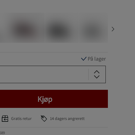
På lager
Kjøp
Gratis retur
14 dagers angrerett
589