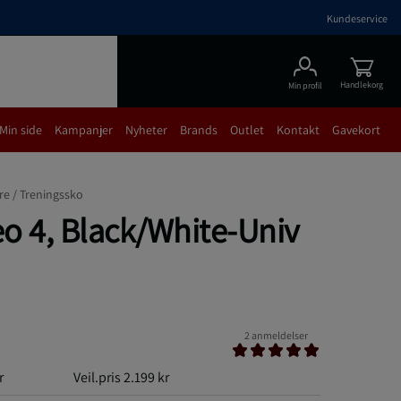
Kundeservice
Handlekorg
Min profil
Min side
Kampanjer
Nyheter
Brands
Outlet
Kontakt
Gavekort
re /
Treningssko
o 4, Black/White-Univ
2 anmeldelser
r
Veil.pris
2.199 kr