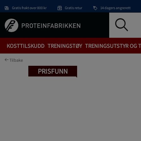
Hopp til hovedinnholdet
Gratis frakt over 800 kr
Gratis retur
14 dagers angrerett
KOSTTILSKUDD
TRENINGSTØY
TRENINGSUTSTYR OG 
Tilbake
PRISFUNN