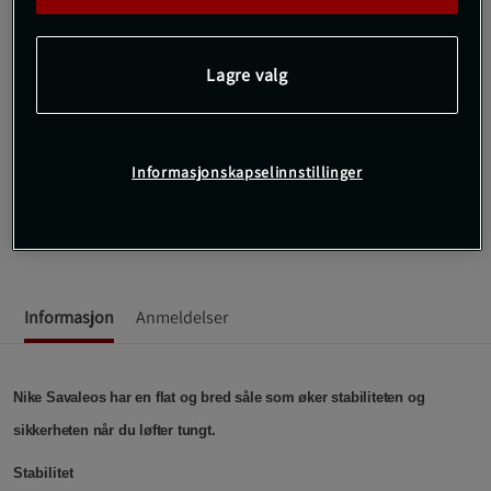
Gratis frakt over 800 kr
Gratis retur
14 dagers angrerett
Lagre valg
SKU #CV5708-101R | EAN
196974619413
Dette produktet kan være lite i størrelsen. Vi anbefaler derfor å
Informasjonskapselinnstillinger
velge en størrelse større.
Nike Savaleos, løftesko når de er på sitt beste.
Les mer
Informasjon
Anmeldelser
Nike Savaleos har en flat og bred såle som øker stabiliteten og
sikkerheten når du løfter tungt.
Stabilitet