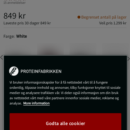
15 anmeldelser
849 kr
Begrenset antall på lager
Laveste pris 30 dager
849 kr
Veil.pris
1.299 kr
Farge:
White
Vi bruker informasjonskapsler for å få nettstedet vårt til å fungere
Dette produktet er lite i størrelsen. Velg en størrelse større enn den
ordentlig, tilpasse innhold og annonser, tilby funksjoner knyttet til sosiale
du vanligvis bruker.
medier og analysere trafikken vår. Vi deler også informasjon om din bruk
av nettstedet vårt med våre partnere innenfor sosiale medier, reklame og
analyse.
More information
35 1/2
Godta alle cookier
Kjøp