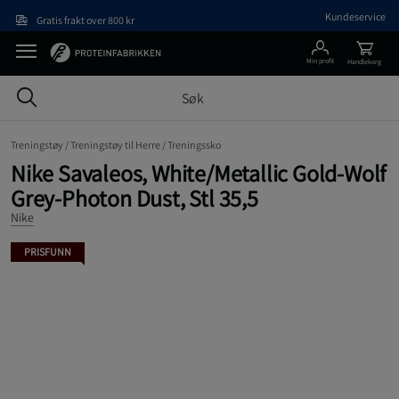
Hopp til hovedinnholdet
Kundeservice
Gratis frakt over 800 kr
Min profil
Handlekorg
Treningstøy /
Treningstøy til Herre /
Treningssko
Nike Savaleos, White/Metallic Gold-Wolf
Grey-Photon Dust, Stl 35,5
Nike
PRISFUNN