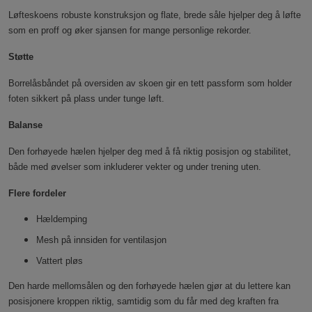
Løfteskoens robuste konstruksjon og flate, brede såle hjelper deg å løfte
som en proff og øker sjansen for mange personlige rekorder.
Støtte
Borrelåsbåndet på oversiden av skoen gir en tett passform som holder
foten sikkert på plass under tunge løft.
Balanse
Den forhøyede hælen hjelper deg med å få riktig posisjon og stabilitet,
både med øvelser som inkluderer vekter og under trening uten.
Flere fordeler
Hældemping
Mesh på innsiden for ventilasjon
Vattert pløs
Den harde mellomsålen og den forhøyede hælen gjør at du lettere kan
posisjonere kroppen riktig, samtidig som du får med deg kraften fra