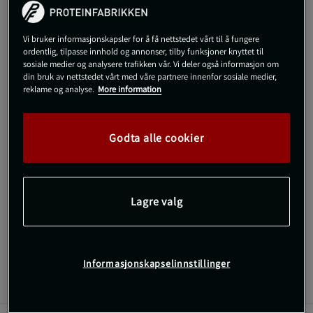
M
Utsolgt fra lager
Vi bruker informasjonskapsler for å få nettstedet vårt til å fungere
ordentlig, tilpasse innhold og annonser, tilby funksjoner knyttet til
sosiale medier og analysere trafikken vår. Vi deler også informasjon om
Gi meg beskjed via e-post
din bruk av nettstedet vårt med våre partnere innenfor sosiale medier,
reklame og analyse.
More information
Dette produktet er dessverre ikke i lager. Få beskjed når det
!
kommer på lager igen.
Godta alle cookier
SKU #13656-163R | EAN
7340145445551
Nimble Biker Shorts fra ICANIWILL er designet for å gi støtte og
Lagre valg
komfort under intense treningsøkter.
Les mer
Informasjonskapselinnstillinger
Informasjon
Anmeldelser