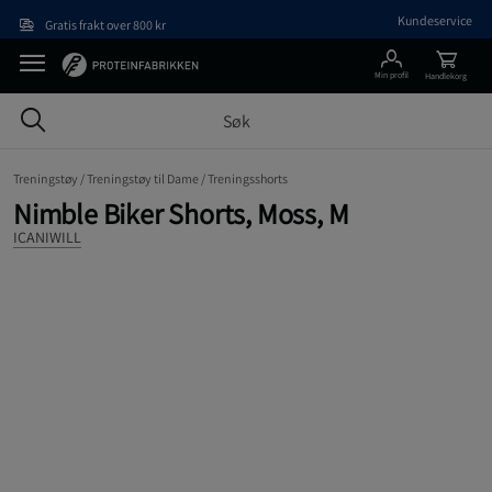
Hopp til hovedinnholdet
Kundeservice
Gratis frakt over 800 kr
Min profil
Handlekorg
Treningstøy /
Treningstøy til Dame /
Treningsshorts
Nimble Biker Shorts, Moss, M
ICANIWILL