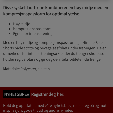
Disse sykkelshortsene kombinerer en høy midje med en
kompresjonspassform for optimal ytelse.
Høy midje
Kompresjonspassform
Egnet for intens trening
Med en høy midje og kompresjonspassform gir Nimble Biker
Shorts både støtte og bevegelsesfrihet under treningen. De er
utmerkede for intense treningsøkter der du trenger shorts som
holder seg på plass og gir deg den fleksibiliteten du trenger.
Materiale:
Polyester, elastan
NYHETSBREV
Registrer deg her!
Hold deg oppdatert med våre nyhetsbrev, meld deg på og motta
inspirasjon, gode tilbud og andre nyheter.