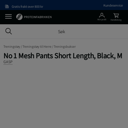
Hopp til hovedinnholdet
Kundeservice
Gratis frakt over 800 kr
Min profil
Handlekorg
Treningstøy /
Treningstøy til Herre /
Treningsbukser
No 1 Mesh Pants Short Length, Black, M
GASP