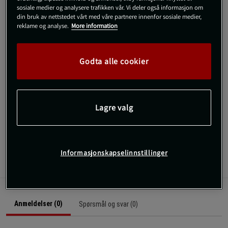
Veil.pris
849 kr
sosiale medier og analysere trafikken vår. Vi deler også informasjon om
din bruk av nettstedet vårt med våre partnere innenfor sosiale medier,
reklame og analyse.
More information
M
Godta alle cookier
Kjøp
Gratis frakt over 800 kr
Gratis retur
14 dagers angrerett
Lagre valg
SKU #2205939996R | EAN
7332576167683
Informasjonskapselinnstillinger
Anmeldelser
Anmeldelser (0)
Spørsmål og svar (0)