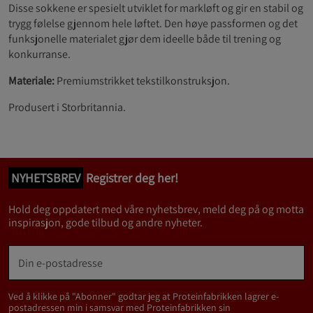
Disse sokkene er spesielt utviklet for markløft og gir en stabil og
trygg følelse gjennom hele løftet. Den høye passformen og det
funksjonelle materialet gjør dem ideelle både til trening og
konkurranse.
Materiale:
Premiumstrikket tekstilkonstruksjon.
Produsert i Storbritannia.
NYHETSBREV
Registrer deg her!
Hold deg oppdatert med våre nyhetsbrev, meld deg på og motta
inspirasjon, gode tilbud og andre nyheter.
Ved å klikke på "Abonner" godtar jeg at Proteinfabrikken lagrer e-
postadressen min i samsvar med Proteinfabrikken sin