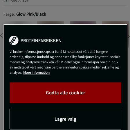
Veil.pris
279 kr
Farge:
Glow Pink/Black
Vi bruker informasjonskapsler for å få nettstedet vårt til å fungere
ordentlig, tilpasse innhold og annonser, tilby funksjoner knyttet til sosiale
medier og analysere trafikken vår. Vi deler også informasjon om din bruk
L
av nettstedet vårt med våre partnere innenfor sosiale medier, reklame og
analyse.
More information
Kjøp
Godta alle cookier
Gratis frakt over 800 kr
Gratis retur
14 dagers angrerett
SKU #SO018-001R | EAN
5056716018124
Lagre valg
Lange deadlift‑sokker med beskyttende frontpanel og tett