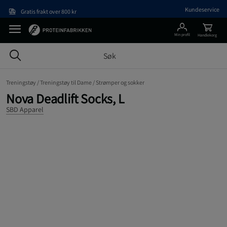
Hopp til hovedinnholdet
Kundeservice
Gratis frakt over 800 kr
Min profil
Handlekorg
Treningstøy /
Treningstøy til Dame /
Strømper og sokker
Nova Deadlift Socks, L
SBD Apparel