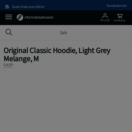
Hopp til hovedinnholdet
Kundeservice
Gratis frakt over 800 kr
Min profil
Handlekorg
Original Classic Hoodie, Light Grey
Melange, M
GASP