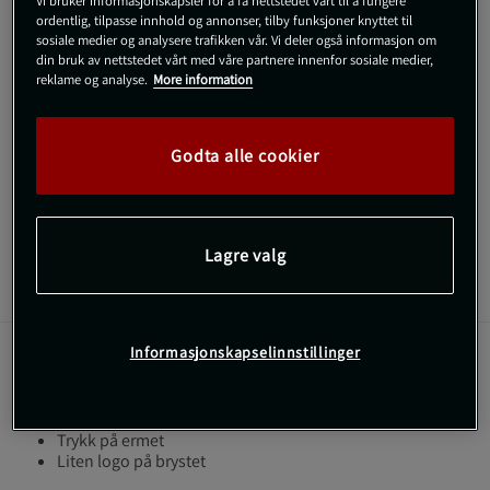
Vi bruker informasjonskapsler for å få nettstedet vårt til å fungere
ordentlig, tilpasse innhold og annonser, tilby funksjoner knyttet til
sosiale medier og analysere trafikken vår. Vi deler også informasjon om
Gratis frakt over 800 kr
Gratis retur
14 dagers angrerett
din bruk av nettstedet vårt med våre partnere innenfor sosiale medier,
reklame og analyse.
More information
SKU #221059903R | EAN
7332576198625
Original Classic Hoodie fra Gasp kombinerer stil og
Godta alle cookier
funksjonalitet i et komfortabelt plagg.
Les mer
Lagre valg
Informasjon
Anmeldelser
Informasjonskapselinnstillinger
Denne hettegenseren er et utmerket valg for deg som er
ute etter en stilig og praktisk genser til hverdags.
Trykk på ermet
Liten logo på brystet