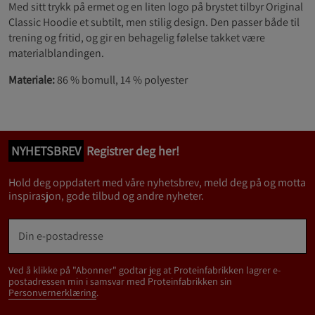
Med sitt trykk på ermet og en liten logo på brystet tilbyr Original
Classic Hoodie et subtilt, men stilig design. Den passer både til
trening og fritid, og gir en behagelig følelse takket være
materialblandingen.
Materiale:
86 % bomull, 14 % polyester
NYHETSBREV
Registrer deg her!
Hold deg oppdatert med våre nyhetsbrev, meld deg på og motta
inspirasjon, gode tilbud og andre nyheter.
Ved å klikke på "Abonner" godtar jeg at Proteinfabrikken lagrer e-
postadressen min i samsvar med Proteinfabrikken sin
Personvernerklæring
.