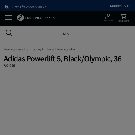
Hopp til hovedinnholdet
Kundeservice
Gratis frakt over 800 kr
Min profil
Handlekorg
Treningstøy /
Treningstøy til Herre /
Treningssko
Adidas Powerlift 5, Black/Olympic, 36
Adidas