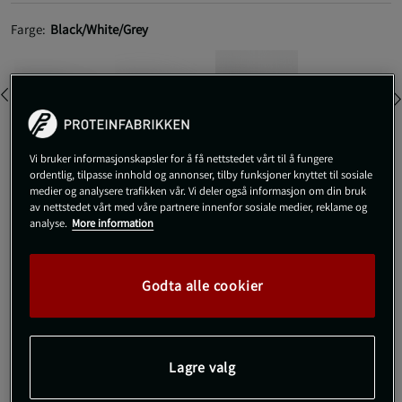
Farge:
Black/White/Grey
Vi bruker informasjonskapsler for å få nettstedet vårt til å fungere
ordentlig, tilpasse innhold og annonser, tilby funksjoner knyttet til sosiale
36
medier og analysere trafikken vår. Vi deler også informasjon om din bruk
av nettstedet vårt med våre partnere innenfor sosiale medier, reklame og
analyse.
More information
Kjøp
Godta alle cookier
Gratis frakt over 800 kr
Gratis retur
14 dagers angrerett
SKU #IG1775R | EAN
4067889663364
Lagre valg
Adidas Powerlift 5 – Ta din vektløftingstrening til neste nivå!
Designet for stabilitet og skikkelig fiksering.