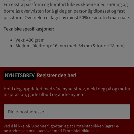
For ekstra passform og komfort lukkes skoene med snøring og
borrelås over vristen for å gi deg en personlig tilpasset og fast
passform. Overdelen er laget av minst 50% resirkulert materiale.
Tekniske spesifikasjoner:
Vekt: 436 gram
Mellomsåledropp: 16 mm (hæl: 34 mm & forfot: 18 mm)
NYHETSBREV
Registrer deg her!
Hold deg oppdatert med våre nyhetsbrev, meld deg på og motta
inspirasjon, gode tilbud og andre nyheter.
Ved å klikke på "Abonner" godtar jeg at Proteinfabrikken lagrer e-
postadressen min i samsvar med Proteinfabrikken sin