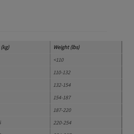
(kg)
Weight (lbs)
<110
110-132
132-154
154-187
187-220
5
220-254