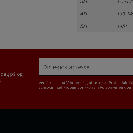
3XL
115-13
4XL
130-14
5XL
145+
 deg på og
.
Ved å klikke på "Abonner" godtar jeg at Proteinfabrik
samsvar med Proteinfabrikken sin
Personvernerklæri