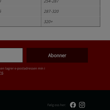
0
254-287
5
287-320
320+
Abonner
ken lagrer e-postadressen min i
ng
.
Følg oss her: