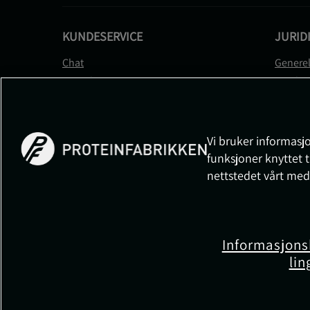
KUNDESERVICE
JURID
Chat
Generel
Kontakt
Betalin
Kontroller bestillingen
Person
Angre kjøp
Leverin
Reklamere
Medlem
Vi bruker informasjo
FAQ
Prisløft
funksjoner knyttet t
Informa
nettstedet vårt med
Cookiei
Informasjons
lin