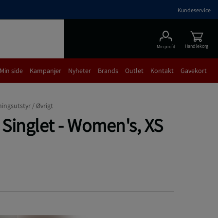
Kundeservice
Handlekorg
Min profil
Min side
Kampanjer
Nyheter
Brands
Outlet
Kontakt
Gavekort
ningsutstyr /
Øvrigt
 Singlet - Women's, XS