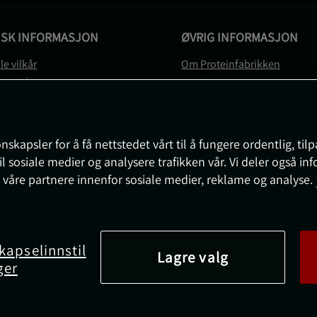
ISK INFORMASJON
ØVRIG INFORMASJON
le vilkår
Om Proteinfabrikken
gsvilkår
Gavekort
vernerklæring
Sitemap
gsvilkår
svilkår
nskapsler for å få nettstedet vårt til å fungere ordentlig, til
e
il sosiale medier og analysere trafikken vår. Vi deler også i
sjon om angrerett og reklamasjon
 våre partnere innenfor sosiale medier, reklame og analyse.
nnstillinger
kapselinnstil
Lagre valg
ger