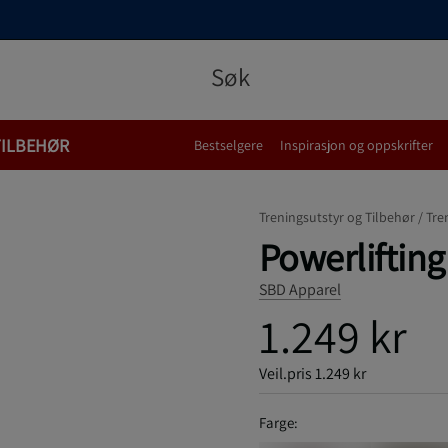
TILBEHØR
Bestselgere
Inspirasjon og oppskrifter
Treningsutstyr og Tilbehør /
Tre
Powerlifting
SBD Apparel
1.249 kr
Veil.pris
1.249 kr
Farge: