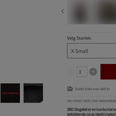
Velg Storlek:
X-Small
Gratis frakt over 800 kr
SKU #SI007-002R | EAN
50604299646
SBD Singelet er en konkurranse
tettsittende og av sterkt materi