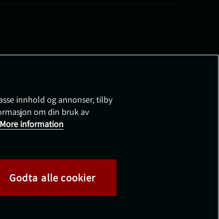
passe innhold og annonser, tilby
nformasjon om din bruk av
More information
Godta alle cookier
©
2026
Health and Sports Nutrition Group HSNG AB
Proteinfabrikken