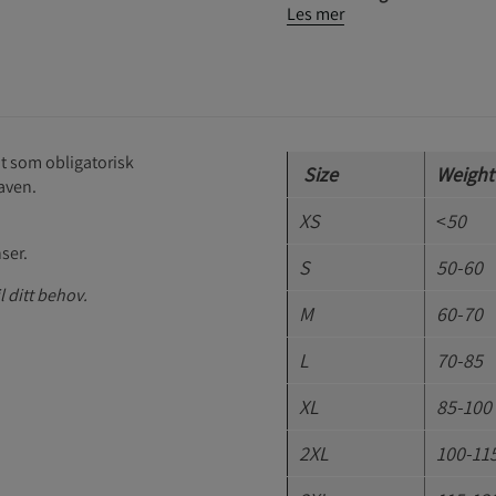
Les mer
t som obligatorisk
Size
Weight 
gaven.
XS
<
50
ser.
S
50-60
il ditt behov.
M
60-70
L
70-85
XL
85-100
2XL
100-11