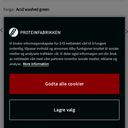
Farge:
Acid washed green
Vi bruker informasjonskapsler for å få nettstedet vårt til å fungere
ordentlig, tilpasse innhold og annonser, tilby funksjoner knyttet til sosiale
medier og analysere trafikken vår. Vi deler også informasjon om din bruk
M
av nettstedet vårt med våre partnere innenfor sosiale medier, reklame og
analyse.
More information
Kjøp
Godta alle cookier
Gratis frakt over 800 kr
Gratis retur
14 dagers angrerett
Lagre valg
SKU #221001668R | EAN
7332576176883
GASP Pro Gym Hoodie: en ikonisk hettegenser som er her etter
forespørsel!