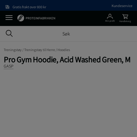
Hopp til hovedinnholdet
Kundeservice
Gratis frakt over 800 kr
Min profil
Handlekorg
Treningstøy /
Treningstøy til Herre /
Hoodies
Pro Gym Hoodie, Acid Washed Green, M
GASP