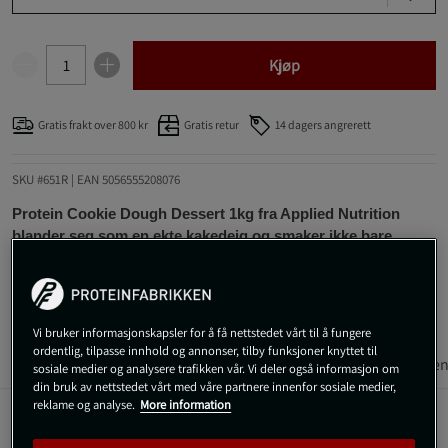
Kjøp
Gratis frakt over 800 kr
Gratis retur
14 dagers angrerett
SKU #651R | EAN
5056555208076
Protein Cookie Dough Dessert 1kg fra Applied Nutrition
blander seg som en ekte kakedeig og smaker ikke bare
fantastisk, men er også rik på protein.
Les mer
Vi bruker informasjonskapsler for å få nettstedet vårt til å fungere
ordentlig, tilpasse innhold og annonser, tilby funksjoner knyttet til
Informasjon
Anmeldelser
Næringsinformasjon & ingredien
sosiale medier og analysere trafikken vår. Vi deler også informasjon om
din bruk av nettstedet vårt med våre partnere innenfor sosiale medier,
reklame og analyse.
More information
Protein Cookie Dough Dessert er ren luksus for