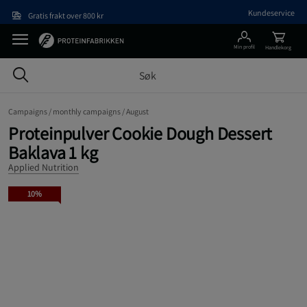
Hopp til hovedinnholdet
Kundeservice
Gratis frakt over 800 kr
Min profil
Handlekorg
Campaigns /
monthly campaigns /
August
Proteinpulver Cookie Dough Dessert
Baklava 1 kg
Applied Nutrition
10%