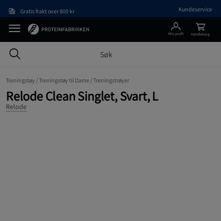
Hopp til hovedinnholdet
Kundeservice
Gratis frakt over 800 kr
Min profil
Handlekorg
Treningstøy /
Treningstøy til Dame /
Treningstrøyer
Relode Clean Singlet, Svart, L
Relode