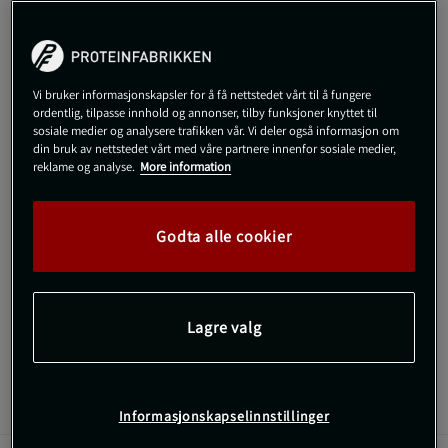
L
Utsolgt fra lager
Vi bruker informasjonskapsler for å få nettstedet vårt til å fungere
Gi meg beskjed via e-post
ordentlig, tilpasse innhold og annonser, tilby funksjoner knyttet til
sosiale medier og analysere trafikken vår. Vi deler også informasjon om
din bruk av nettstedet vårt med våre partnere innenfor sosiale medier,
reklame og analyse.
More information
Dette produktet er dessverre ikke i lager. Få beskjed når det
!
kommer på lager igen.
Godta alle cookier
SKU #1687-184R | EAN
7350175285782
Tren uten begrensninger med Relode Clean Singlet, et allsidig
valg for alle former for trening.
Lagre valg
Les mer
Informasjon
Anmeldelser
Informasjonskapselinnstillinger