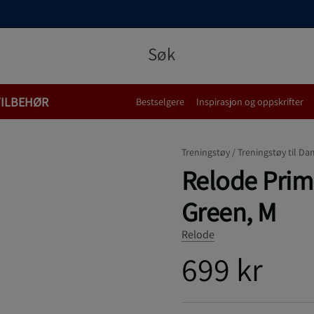
TILBEHØR
Bestselgere
Inspirasjon og oppskrifter
Treningstøy /
Treningstøy til Da
Relode Prim
Green, M
Relode
699 kr