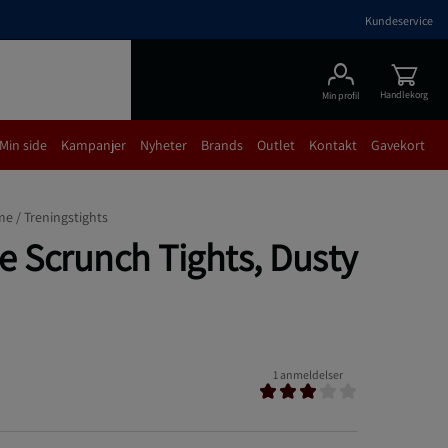
Kundeservice
Handlekorg
Min profil
Min side
Kampanjer
Nyheter
Brands
Outlet
Kontakt
Gavekort
me /
Treningstights
e Scrunch Tights, Dusty
1 anmeldelser