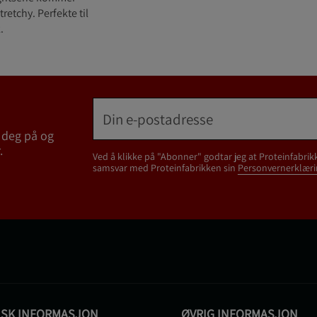
retchy. Perfekte til
.
 deg på og
.
Ved å klikke på "Abonner" godtar jeg at Proteinfabrik
samsvar med Proteinfabrikken sin
Personvernerklæri
ISK INFORMASJON
ØVRIG INFORMASJON