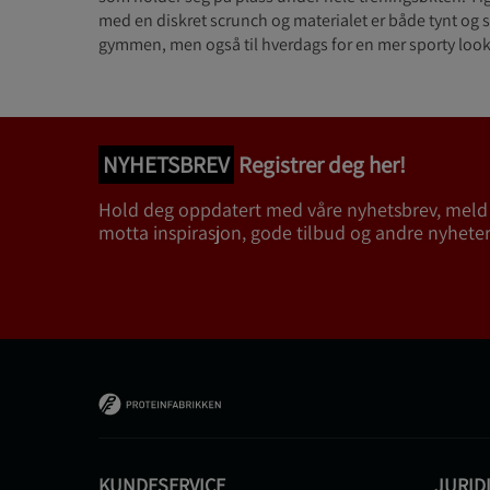
med en diskret scrunch og materialet er både tynt og st
gymmen, men også til hverdags for en mer sporty look
NYHETSBREV
Registrer deg her!
Hold deg oppdatert med våre nyhetsbrev, meld
motta inspirasjon, gode tilbud og andre nyheter
KUNDESERVICE
JURID