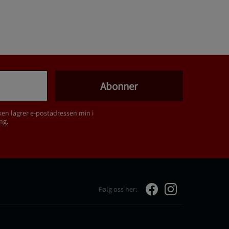
Abonner
ken lagrer e-postadressen min i
ng
.
Følg oss her: