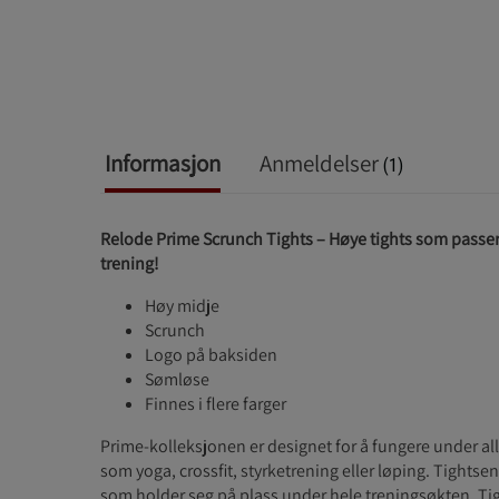
Informasjon
Anmeldelser
(1)
Relode Prime Scrunch Tights – Høye tights som passer t
trening!
Høy midje
Scrunch
Logo på baksiden
Sømløse
Finnes i flere farger
Prime-kolleksjonen er designet for å fungere under all t
som yoga, crossfit, styrketrening eller løping. Tightse
som holder seg på plass under hele treningsøkten. 