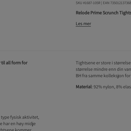
SKU #1687-105R | EAN
73501213736
Relode Prime Scrunch Tights –
Les mer
il all form for
Tightsene er store i størrels
størrelse mindre enn din van
BH fra samme kolleksjon for 
Material
: 92% nylon, 8% ela
ype fysisk aktivitet,
ne har en høy midje
Tightsene kommer